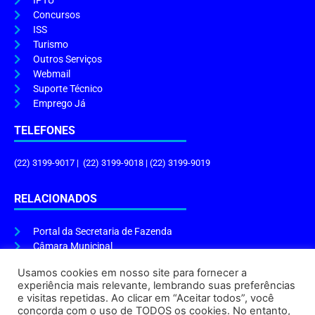
IPTU
Concursos
ISS
Turismo
Outros Serviços
Webmail
Suporte Técnico
Emprego Já
TELEFONES
(22) 3199-9017 | (22) 3199-9018 | (22) 3199-9019
RELACIONADOS
Portal da Secretaria de Fazenda
Câmara Municipal
Governo do Estado
Usamos cookies em nosso site para fornecer a
experiência mais relevante, lembrando suas preferências
ENDEREÇO E HORÁRIO
e visitas repetidas. Ao clicar em “Aceitar todos”, você
concorda com o uso de TODOS os cookies. No entanto,