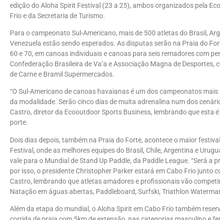
edição do Aloha Spirit Festival (23 a 25), ambos organizados pela E
Frio e da Secretaria de Turismo.
Para o campeonato Sul-Americano, mais de 500 atletas do Brasil, Arg
Venezuela estão sendo esperados. As disputas serão na Praia do Fort
60 e 70, em canoas individuais e canoas para seis remadores com pe
Confederação Brasileira de Va’a e Associação Magna de Desportes, co
de Carne e Bramil Supermercados.
“O Sul-Americano de canoas havaianas é um dos campeonatos mais im
da modalidade. Serão cinco dias de muita adrenalina num dos cenários
Castro, diretor da Ecooutdoor Sports Business, lembrando que esta 
porte.
Dois dias depois, também na Praia do Forte, acontece o maior festival
Festival, onde as melhores equipes do Brasil, Chile, Argentina e Uru
vale para o Mundial de Stand Up Paddle, da Paddle League. “Será a p
por isso, o presidente Christopher Parker estará em Cabo Frio junt
Castro, lembrando que atletas amadores e profissionais vão compet
Natação em águas abertas, Paddleboard, Surfski, Triathlon Waterma
Além da etapa do mundial, o Aloha Spirit em Cabo Frio também reser
corrida de praia com 5km de extensão, nas categorias masculino e femi