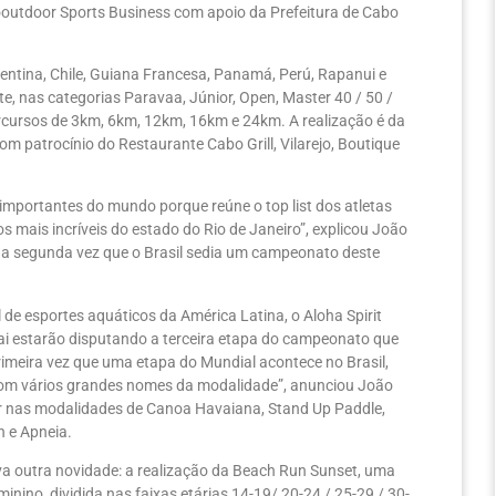
cooutdoor Sports Business com apoio da Prefeitura de Cabo
entina, Chile, Guiana Francesa, Panamá, Perú, Rapanui e
e, nas categorias Paravaa, Júnior, Open, Master 40 / 50 /
rcursos de 3km, 6km, 12km, 16km e 24km. A realização é da
m patrocínio do Restaurante Cabo Grill, Vilarejo, Boutique
portantes do mundo porque reúne o top list dos atletas
 mais incríveis do estado do Rio de Janeiro”, explicou João
é a segunda vez que o Brasil sedia um campeonato deste
 de esportes aquáticos da América Latina, o Aloha Spirit
guai estarão disputando a terceira etapa do campeonato que
rimeira vez que uma etapa do Mundial acontece no Brasil,
o com vários grandes nomes da modalidade”, anunciou João
ir nas modalidades de Canoa Havaiana, Stand Up Paddle,
n e Apneia.
va outra novidade: a realização da Beach Run Sunset, uma
nino, dividida nas faixas etárias 14-19/ 20-24 / 25-29 / 30-