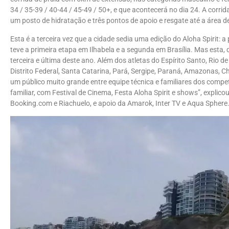
34 / 35-39 / 40-44 / 45-49 / 50+, e que acontecerá no dia 24. A corri
um posto de hidratação e três pontos de apoio e resgate até a área de
Esta é a terceira vez que a cidade sedia uma edição do Aloha Spirit: a
teve a primeira etapa em Ilhabela e a segunda em Brasília. Mas esta,
terceira e última deste ano. Além dos atletas do Espírito Santo, Rio d
Distrito Federal, Santa Catarina, Pará, Sergipe, Paraná, Amazonas, C
um público muito grande entre equipe técnica e familiares dos compet
familiar, com Festival de Cinema, Festa Aloha Spirit e shows”, expli
Booking.com e Riachuelo, e apoio da Amarok, Inter TV e Aqua Sphere