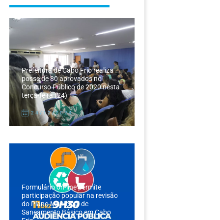
Prefeitura de Cabo Frio realiza
posse de 80 aprovados no
Concurso Público de 2020 nesta
terça-feira (24)
24/12/2024
Formulário on-line permite
participação popular na revisão
do Plano Municipal de
Saneamento Básico em Cabo