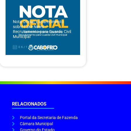
Nota Oficial: Esclarecimento
sobre Fake News –
Recrutamento para Guarda Civil
Municipal
06/12/2024
RELACIONADOS
Portal da Secretaria de Fazenda
Câmara Municipal
Governo do Estado