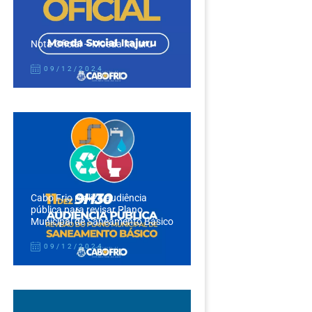
Nota Oficial – Moeda Itajuru
09/12/2024
Cabo Frio realiza audiência
pública para revisar Plano
Municipal de Saneamento Básico
09/12/2024