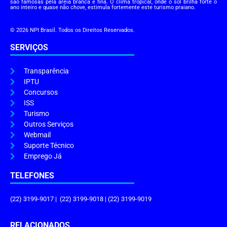
são famosas pela areia branca e fina. O clima tropical, onde o sol brilha forte o
ano inteiro e quase não chove, estimula fortemente este turismo praiano.
© 2026 NPI Brasil. Todos os Direitos Reservados.
SERVIÇOS
Transparência
IPTU
Concursos
ISS
Turismo
Outros Serviços
Webmail
Suporte Técnico
Emprego Já
TELEFONES
(22) 3199-9017 | (22) 3199-9018 | (22) 3199-9019
RELACIONADOS