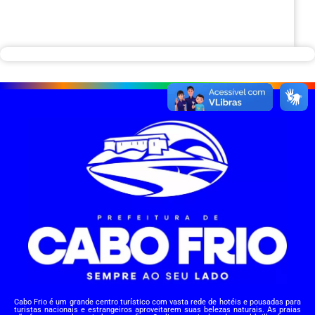
Cabo Frio é um grande centro turístico com vasta rede de hotéis e pousadas para
turistas nacionais e estrangeiros aproveitarem suas belezas naturais. As praias