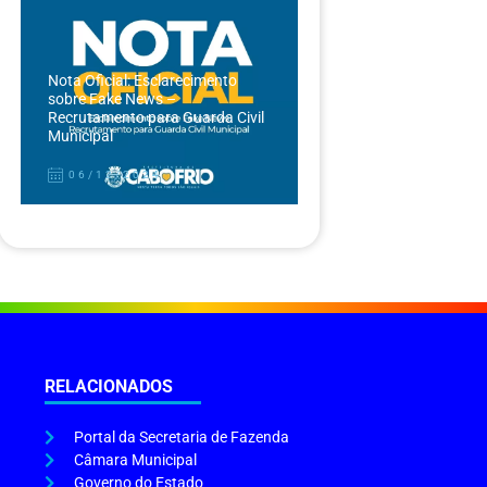
Nota Oficial: Esclarecimento
sobre Fake News –
Recrutamento para Guarda Civil
Municipal
06/12/2024
RELACIONADOS
Portal da Secretaria de Fazenda
Câmara Municipal
Governo do Estado