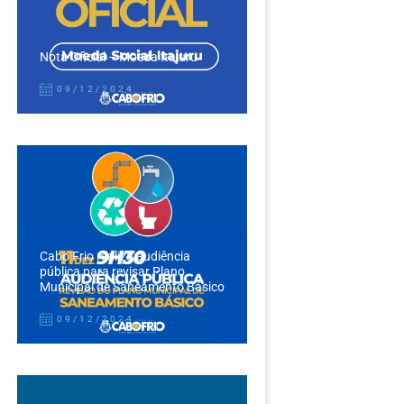
Nota Oficial – Moeda Itajuru
09/12/2024
Cabo Frio realiza audiência
pública para revisar Plano
Municipal de Saneamento Básico
09/12/2024