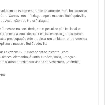
 volta em 2019 comemorando 33 anos de trabalho exclusivo
Coral Cantavento – Ferlagos e pelo maestro Rui Capdeville,
a da Assunção e da Nova Ferlagos.
 fomentar, na sociedade, em especial no público local, o
e promover a troca de experiências entre os grupos, corais
 Nossa preocupação é de propiciar um ambiente onde reinem a
explicou o maestro Rui Capdeville.
rimeira vez em 1986 e desde então já contou com
Tcheca, Alemanha, Áustria, Croácia, Itália, França e
corais latino-americanos vindos da Venezuela, Colômbia,
cha.