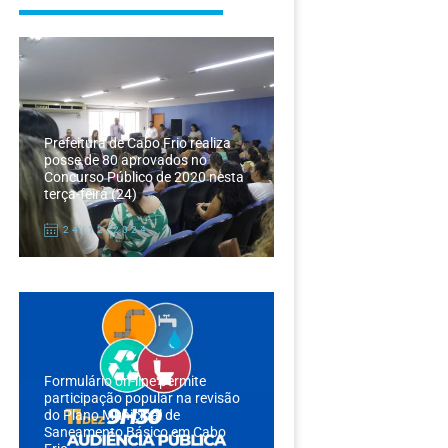
Prefeitura de Cabo Frio realiza
posse de 80 aprovados no
Concurso Público de 2020 nesta
terça-feira (24)
24/12/2024
Formulário on-line permite
participação popular na revisão
do Plano Municipal de
Saneamento Básico em Cabo