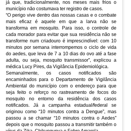
já que, tradicionalmente, nos meses mais frios o 
município não costumava ter registro de casos.
“O perigo vive dentro das nossas casas e o combate 
mais eficaz é aquele em que a larva não se 
transforma em mosquito. Para isso, o controle de 
cada morador para evitar que sua residência não se 
transforme num criadouro é imprescindível: com 10 
minutos por semana interrompemos o ciclo de vida 
do aedes, que leva de 7 a 10 dias do ovo até a fase 
adulta, ou seja, mosquito transmissor”, explicou a 
médica Lucy Pires, da Vigilância Epidemiológica.
Semanalmente, os casos notificados são 
encaminhados para o Departamento de Vigilância 
Ambiental do município com o endereço para que 
seja feito o reforço no rastreamento de focos do 
mosquito no entorno da residência dos casos 
notificados.
 Já a campanha estadual/federal se 
originou como “10 minutos contra a Dengue”, mas 
passou a se chamar “10 minutos contra o Aedes” 
depois que o mosquito passou a transmitir também o 
vírus da Zika, Chikungunya e Febre Amarela.