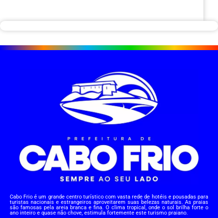
Cabo Frio é um grande centro turístico com vasta rede de hotéis e pousadas para
turistas nacionais e estrangeiros aproveitarem suas belezas naturais. As praias
são famosas pela areia branca e fina. O clima tropical, onde o sol brilha forte o
ano inteiro e quase não chove, estimula fortemente este turismo praiano.