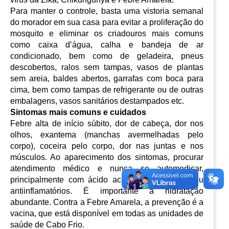
Para manter o controle, basta uma vistoria semanal 
do morador em sua casa para evitar a proliferação do 
mosquito e eliminar os criadouros mais comuns 
como 
caixa d’água, calha e bandeja de ar 
condicionado
, bem como de geladeira, pneus 
descobertos, ralos sem tampas, vasos de plantas 
sem areia, baldes abertos, garrafas com boca para 
cima, bem como tampas de refrigerante ou de outras 
embalagens, vasos sanitários destampados etc.
Sintomas mais comuns e cuidados
Febre alta de início súbito, dor de cabeça, dor nos 
olhos, exantema (manchas avermelhadas pelo 
corpo), coceira pelo corpo, dor nas juntas e nos 
músculos. Ao aparecimento dos sintomas, procurar 
atendimento médico e nunca se automedicar, 
principalmente com ácido acetilsalicílico (AAS) ou 
antiinflamatórios. É importante a hidratação 
abundante. Contra a Febre Amarela, a prevenção é a 
vacina, que está disponível em todas as unidades de 
saúde de Cabo Frio.