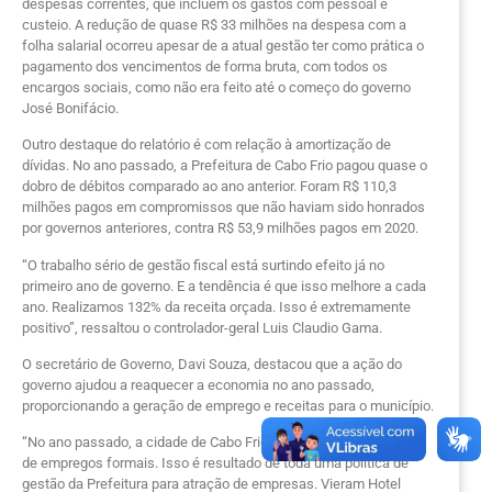
despesas correntes, que incluem os gastos com pessoal e
custeio. A redução de quase R$ 33 milhões na despesa com a
folha salarial ocorreu apesar de a atual gestão ter como prática o
pagamento dos vencimentos de forma bruta, com todos os
encargos sociais, como não era feito até o começo do governo
José Bonifácio.
Outro destaque do relatório é com relação à amortização de
dívidas. No ano passado, a Prefeitura de Cabo Frio pagou quase o
dobro de débitos comparado ao ano anterior. Foram R$ 110,3
milhões pagos em compromissos que não haviam sido honrados
por governos anteriores, contra R$ 53,9 milhões pagos em 2020.
“O trabalho sério de gestão fiscal está surtindo efeito já no
primeiro ano de governo. E a tendência é que isso melhore a cada
ano. Realizamos 132% da receita orçada. Isso é extremamente
positivo”, ressaltou o controlador-geral Luis Claudio Gama.
O secretário de Governo, Davi Souza, destacou que a ação do
governo ajudou a reaquecer a economia no ano passado,
proporcionando a geração de emprego e receitas para o município.
“No ano passado, a cidade de Cabo Frio criou 2.444 novas vagas
de empregos formais. Isso é resultado de toda uma política de
gestão da Prefeitura para atração de empresas. Vieram Hotel