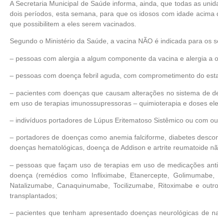
A Secretaria Municipal de Saúde informa, ainda, que todas as uni
dois períodos, esta semana, para que os idosos com idade acima 
que possibilitem a eles serem vacinados.
Segundo o Ministério da Saúde, a vacina NÃO é indicada para os s
– pessoas com alergia a algum componente da vacina e alergia a o
– pessoas com doença febril aguda, com comprometimento do esta
– pacientes com doenças que causam alterações no sistema de de
em uso de terapias imunossupressoras – quimioterapia e doses ele
– indivíduos portadores de Lúpus Eritematoso Sistêmico ou com o
– portadores de doenças como anemia falciforme, diabetes descont
doenças hematológicas, doença de Addison e artrite reumatoide n
– pessoas que façam uso de terapias em uso de medicações ant
doença (remédios como Infliximabe, Etanercepte, Golimumabe,
Natalizumabe, Canaquinumabe, Tocilizumabe, Ritoximabe e o
transplantados;
– pacientes que tenham apresentado doenças neurológicas de nat