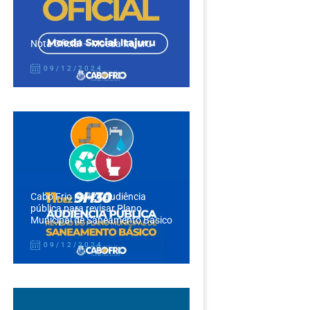
Nota Oficial – Moeda Itajuru
09/12/2024
Cabo Frio realiza audiência
pública para revisar Plano
Municipal de Saneamento Básico
09/12/2024