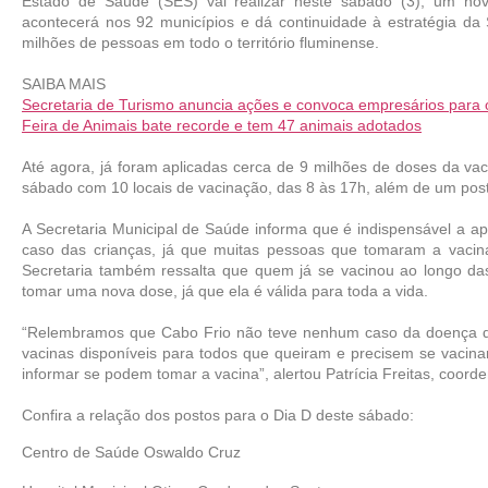
Estado de Saúde (SES) vai realizar neste sábado (3), um nov
acontecerá nos 92 municípios e dá continuidade à estratégia da 
milhões de pessoas em todo o território fluminense.
SAIBA MAIS
Secretaria de Turismo anuncia ações e convoca empresários para o
Feira de Animais bate recorde e tem 47 animais adotados
Até agora, já foram aplicadas cerca de 9 milhões de doses da vac
sábado com 10 locais de vacinação, das 8 às 17h, além de um posto
A Secretaria Municipal de Saúde informa que é indispensável a ap
caso das crianças, já que muitas pessoas que tomaram a vacin
Secretaria também ressalta que quem já se vacinou ao longo d
tomar uma nova dose, já que ela é válida para toda a vida.
“Relembramos que Cabo Frio não teve nenhum caso da doença de
vacinas disponíveis para todos que queiram e precisem se vacina
informar se podem tomar a vacina”, alertou Patrícia Freitas, coo
Confira a relação dos postos para o Dia D deste sábado:
Centro de Saúde Oswaldo Cruz