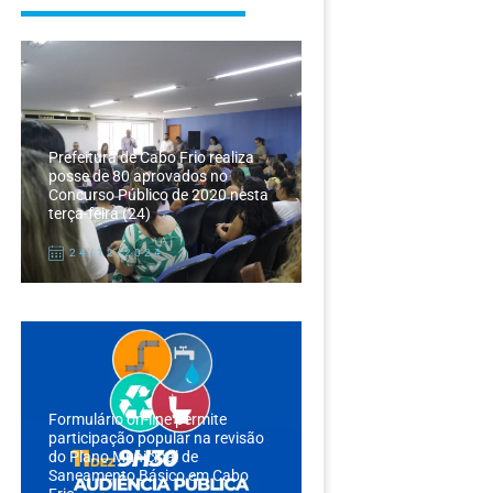
Prefeitura de Cabo Frio realiza
posse de 80 aprovados no
Concurso Público de 2020 nesta
terça-feira (24)
24/12/2024
Formulário on-line permite
participação popular na revisão
do Plano Municipal de
Saneamento Básico em Cabo