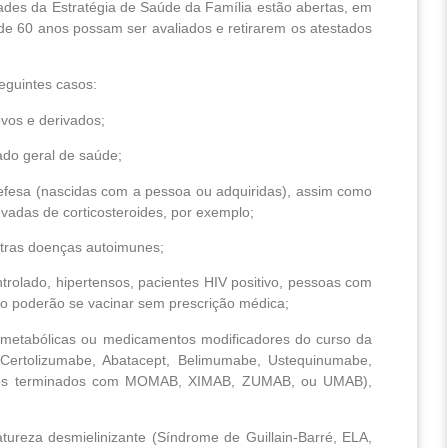
dades da Estratégia de Saúde da Família estão abertas, em
de 60 anos possam ser avaliados e retirarem os atestados
eguintes casos:
vos e derivados;
do geral de saúde;
fesa (nascidas com a pessoa ou adquiridas), assim como
vadas de corticosteroides, por exemplo;
utras doenças autoimunes;
rolado, hipertensos, pacientes HIV positivo, pessoas com
ão poderão se vacinar sem prescrição médica;
imetabólicas ou medicamentos modificadores do curso da
 Certolizumabe, Abatacept, Belimumabe, Ustequinumabe,
utros terminados com MOMAB, XIMAB, ZUMAB, ou UMAB),
ureza desmielinizante (Síndrome de Guillain-Barré, ELA,