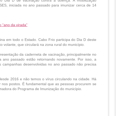
o Dia D de vacinação contra a doença. A mobilização 
SES, iniciada no ano passado para imunizar cerca de 14 
 “ano da virada”
ina em todo o Estado. Cabo Frio participa do Dia D deste 
 volante, que circulará na zona rural do município.
resentação da caderneta de vacinação, principalmente no 
a ano passado estão retornando novamente. Por isso, a 
as campanhas desenvolvidas no ano passado não precisa 
sde 2016 e não temos o vírus circulando na cidade. Há 
r nos postos. É fundamental que as pessoas procurem se 
rdenadora do Programa de Imunização do município.