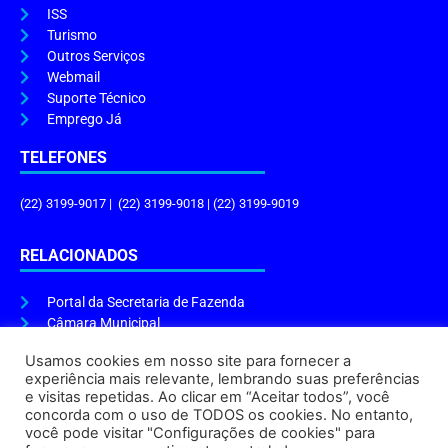
ISS
Turismo
Outros Serviços
Webmail
Suporte Técnico
Emprego Já
TELEFONES
(22) 3199-9017 | (22) 3199-9018 | (22) 3199-9019
RELACIONADOS
Portal da Secretaria de Fazenda
Câmara Municipal
Governo do Estado
Usamos cookies em nosso site para fornecer a
experiência mais relevante, lembrando suas preferências
ENDEREÇO E HORÁRIO
e visitas repetidas. Ao clicar em “Aceitar todos”, você
concorda com o uso de TODOS os cookies. No entanto,
Endereço:
Praça Tiradentes, s/n – Centro, Cabo Frio – RJ, 28906-290
você pode visitar "Configurações de cookies" para