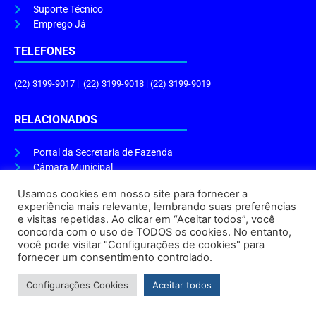
Suporte Técnico
Emprego Já
TELEFONES
(22) 3199-9017 | (22) 3199-9018 | (22) 3199-9019
RELACIONADOS
Portal da Secretaria de Fazenda
Câmara Municipal
Governo do Estado
Usamos cookies em nosso site para fornecer a
experiência mais relevante, lembrando suas preferências
ENDEREÇO E HORÁRIO
e visitas repetidas. Ao clicar em “Aceitar todos”, você
concorda com o uso de TODOS os cookies. No entanto,
Endereço:
Praça Tiradentes, s/n – Centro, Cabo Frio – RJ, 28906-290
você pode visitar "Configurações de cookies" para
Atendimento do Protocolo Geral da Prefeitura:
9h às 16h
fornecer um consentimento controlado.
Horário de Funcionamento:
8h às 17h
Configurações Cookies
Aceitar todos