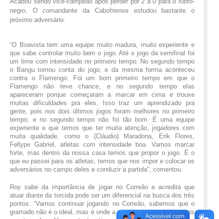
Acabou sendo vice-campeão após perder por 2 a 0 para o rubro-
negro. O comandante da Cabofriense estudou bastante o
próximo adversário.
“O Boavista tem uma equipe muito madura, muito experiente e 
que sabe controlar muito bem o jogo. Até o jogo da semifinal foi 
um time com intensidade no primeiro tempo. No segundo tempo 
o Bangu tomou conta do jogo, e da mesma forma aconteceu 
contra o Flamengo. Foi um bom primeiro tempo em que o 
Flamengo não teve chance, e no segundo tempo elas 
apareceram porque começaram a marcar em cima e trouxe 
muitas dificuldades pra eles. Isso traz um aprendizado pra 
gente, pois nos dois últimos jogos foram melhores no primeiro 
tempo, e no segundo tempo não foi tão bom. É uma equipe 
experiente e que temos que ter muita atenção, jogadores com 
muita qualidade, como o (Cláudio) Maradona, Erik Flores, 
Fellype Gabriel, atletas com intensidade boa. Vamos marcar 
forte, mas dentro da nossa casa temos que propor o jogo. É o 
que eu passei para os atletas, temos que nos impor e colocar os 
adversários no campo deles e conduzir a partida”, comentou. 
Roy sabe da importância de jogar no Correão e acredita que 
atuar diante da torcida pode ser um diferencial na busca dos três 
pontos. “Vamos continuar jogando no Correão, sabemos que o 
gramado não é o ideal, mas é onde a gente treina, onde estamos 