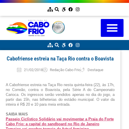
Cabofriense estreia na Taça Rio contra o Boavista
21/02/2018
Redação Cabo Frio
Destaque
A Cabofriense estreia na Taça Rio nesta quinta-feira (22), às 17h, 
no Correão, contra o Boavista, pela Série A do Campeonato 
Carioca. Os ingressos serão vendidos apenas no dia do jogo, a 
partir das 15h, nas bilheterias do estádio municipal. O valor da 
inteira é R$ 20 e 10 para meia entrada. 
SAIBA MAIS
Passeio Ciclístico Solidário vai movimentar a Praia do Forte
Cabo Frio: a capital do sandboard no Rio de Janeiro
Tamoios vai receber torneio de futsal feminino