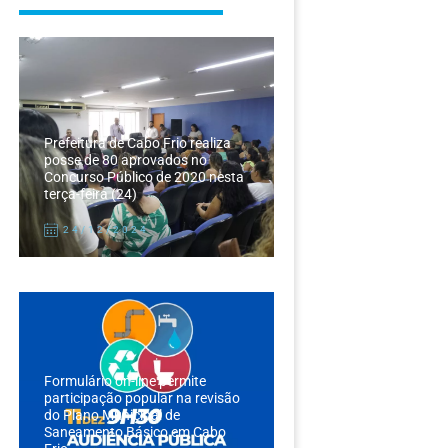
Prefeitura de Cabo Frio realiza
posse de 80 aprovados no
Concurso Público de 2020 nesta
terça-feira (24)
24/12/2024
Formulário on-line permite
participação popular na revisão
do Plano Municipal de
Saneamento Básico em Cabo