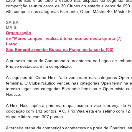
cabo-frienses e de todo o estado nas disputas da segunda et
competição reunirá cerca de 30 Clubes do estado e cerca de 650 at
vão competir nas categorias Estreante, Open, Máster 40, Máster 5
SAIBA
MAIS:
Organização
de “Mares Limpos” realiza última reunião nesta quinta (7)
Largo
São Benedito recebe Bossa na Praça nesta sexta (08)
A primeira etapa do Campeonato  aconteceu na Lagoa de Imboas
Frio se destacaram na competição.
As equipes do Clube He’e Nalu venceram nas categorias Open m
feminina. O Clube Náutico venceu nas categorias Open feminina e
terceiro lugar nas categorias Estreante feminina e Open mista 
Náutico. 
A He’e Nalu, após a primeira etapa, ocupa a vice-liderança do E
colocação com 141 pontos. A C. Frio Waa está em sétimo com 72 p
etapa e lidera com 307 pontos.
A terceira etapa da competição acontecerá na praia de Charitas, em