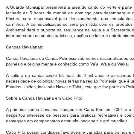
A Guarda Municipal preservará a área do canto do Forte e parte 
fechado às 5 horas da manhã de domingo para desembarque das
Postura será responsável pelo direcionamento dos ambulantes,
carrinhos. A comercialização só será permitida com os produto
Ambiental dará o suporte na segurança na água e a Secretaria d
informar sobre os pontos turísticos, opções de lazer e entretenim
Canoas Havaianas:
Canoa Havaiana ou Canoa Polinésia são nomes nacionalizados para
polinésio e originalmente é conhecido como Va’a, Wa’a ou Waka.
A cultura da canoa existe há mais de 3 mil anos e as canoas f
necessidade de colonizar novas terras na região Polinésia, que é um
Estados Unidos, incluindo Hawai e Tahiti, este que faz parte da Pol
Sobre a Canoa Havaiana em Cabo Frio: 
A primeira canoa havaiana chegou em Cabo Frio em 2004 e a pr
despertou interesse de pessoas para práticas recreativas e compe
destaques em campeonatos estatuais, nacionais e até mundiais. 
Cabo Frio possui condições favoráveis e variadas para treinos e 