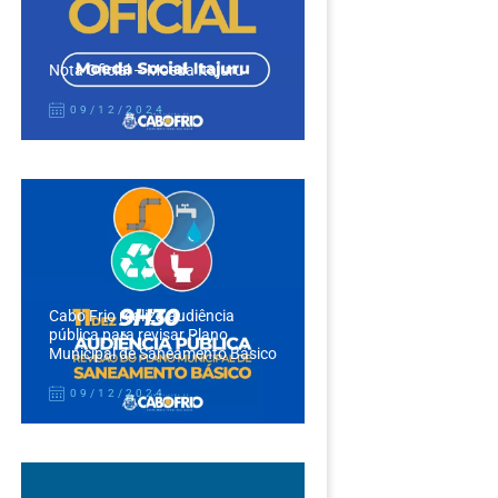
Nota Oficial – Moeda Itajuru
09/12/2024
Cabo Frio realiza audiência
pública para revisar Plano
Municipal de Saneamento Básico
09/12/2024