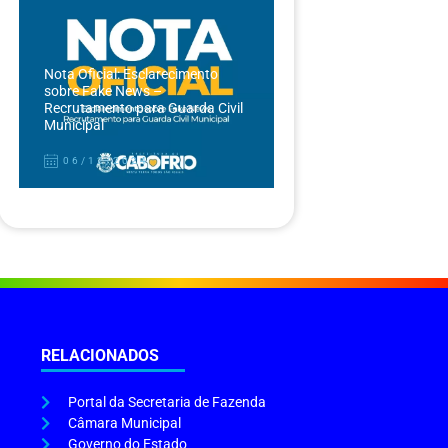
Nota Oficial: Esclarecimento
sobre Fake News –
Recrutamento para Guarda Civil
Municipal
06/12/2024
RELACIONADOS
Portal da Secretaria de Fazenda
Câmara Municipal
Governo do Estado