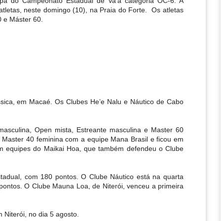
apa do Campeonato Estadual de Va’a categoria OC-6. A 
letas, neste domingo (10), na Praia do Forte.  Os atletas 
0 e Máster 60.
sica, em Macaé. Os Clubes He’e Nalu e Náutico de Cabo 
asculina, Open mista, Estreante masculina e Master 60 
 Master 40 feminina com a equipe Mana Brasil e ficou em 
com equipes do Maikai Hoa, que também defendeu o Clube 
stadual, com 180 pontos. O Clube Náutico está na quarta 
ontos. O Clube Mauna Loa, de Niterói, venceu a primeira 
 Niterói, no dia 5 agosto.