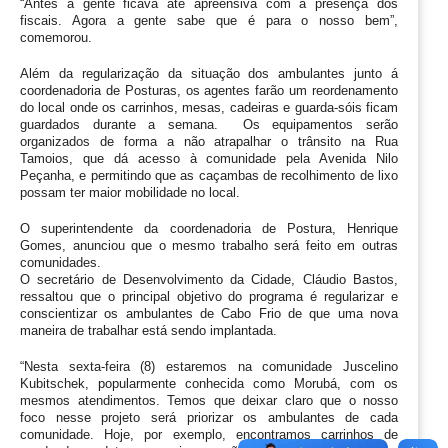
“Antes a gente ficava até apreensiva com a presença dos 
fiscais. Agora a gente sabe que é para o nosso bem”, 
comemorou.
Além da regularização da situação dos ambulantes junto á 
coordenadoria de Posturas, os agentes farão um reordenamento 
do local onde os carrinhos, mesas, cadeiras e guarda-sóis ficam 
guardados durante a semana.  Os equipamentos serão 
organizados de forma a não atrapalhar o trânsito na Rua 
Tamoios, que dá acesso à comunidade pela Avenida Nilo 
Peçanha, e permitindo que as caçambas de recolhimento de lixo 
possam ter maior mobilidade no local.
O superintendente da coordenadoria de Postura, Henrique 
Gomes, anunciou que o mesmo trabalho será feito em outras 
comunidades.
O secretário de Desenvolvimento da Cidade, Cláudio Bastos, 
ressaltou que o principal objetivo do programa é regularizar e 
conscientizar os ambulantes de Cabo Frio de que uma nova 
maneira de trabalhar está sendo implantada.
“Nesta sexta-feira (8) estaremos na comunidade Juscelino 
Kubitschek, popularmente conhecida como Morubá, com os 
mesmos atendimentos. Temos que deixar claro que o nosso 
foco nesse projeto será priorizar os ambulantes de cada 
comunidade. Hoje, por exemplo, encontramos carrinhos de 