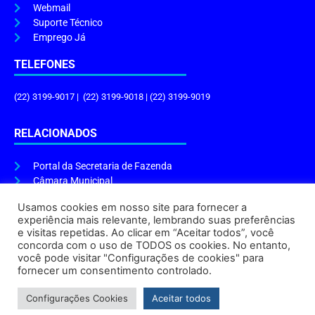
Webmail
Suporte Técnico
Emprego Já
TELEFONES
(22) 3199-9017 | (22) 3199-9018 | (22) 3199-9019
RELACIONADOS
Portal da Secretaria de Fazenda
Câmara Municipal
Governo do Estado
Usamos cookies em nosso site para fornecer a
experiência mais relevante, lembrando suas preferências
ENDEREÇO E HORÁRIO
e visitas repetidas. Ao clicar em “Aceitar todos”, você
concorda com o uso de TODOS os cookies. No entanto,
Endereço:
Praça Tiradentes, s/n – Centro, Cabo Frio – RJ, 28906-290
você pode visitar "Configurações de cookies" para
Atendimento do Protocolo Geral da Prefeitura:
9h às 16h
fornecer um consentimento controlado.
Horário de Funcionamento:
8h às 17h
Configurações Cookies
Aceitar todos