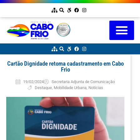
Cartão Dignidade retoma cadastramento em Cabo
Frio
19/02/2024
Secretaria Adjunta de Comunicação
Destaque
,
Mobilidade Urbana
,
Notícias