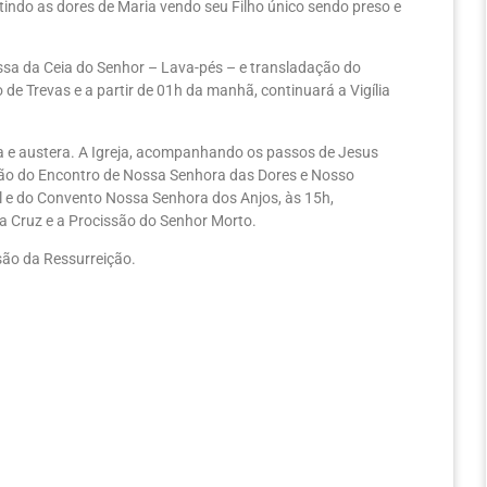
etindo as dores de Maria vendo seu Filho único sendo preso e
Missa da Ceia do Senhor – Lava-pés – e transladação do
de Trevas e a partir de 01h da manhã, continuará a Vigília
a e austera. A Igreja, acompanhando os passos de Jesus
ssão do Encontro de Nossa Senhora das Dores e Nosso
 e do Convento Nossa Senhora dos Anjos, às 15h,
na Cruz e a Procissão do Senhor Morto.
são da Ressurreição.