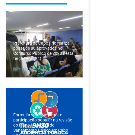
Prefeitura de Cabo Frio realiza
posse de 80 aprovados no
Concurso Público de 2020 nesta
terça-feira (24)
24/12/2024
Formulário on-line permite
participação popular na revisão
do Plano Municipal de
Saneamento Básico em Cabo