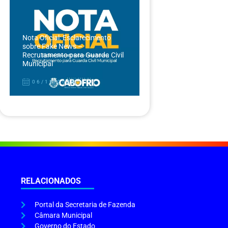
Nota Oficial: Esclarecimento
sobre Fake News –
Recrutamento para Guarda Civil
Municipal
06/12/2024
RELACIONADOS
Portal da Secretaria de Fazenda
Câmara Municipal
Governo do Estado