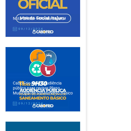
Nota Oficial – Moeda Itajuru
09/12/2024
Cabo Frio realiza audiência
pública para revisar Plano
Municipal de Saneamento Básico
09/12/2024