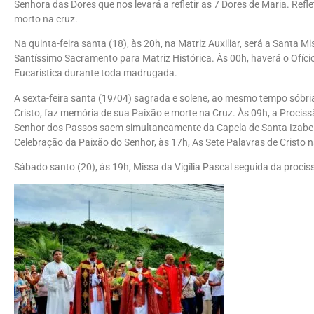
Senhora das Dores que nos levará a refletir as 7 Dores de Maria. Refl
morto na cruz.
Na quinta-feira santa (18), às 20h, na Matriz Auxiliar, será a Santa 
Santíssimo Sacramento para Matriz Histórica. Às 00h, haverá o Ofício 
Eucarística durante toda madrugada.
A sexta-feira santa (19/04) sagrada e solene, ao mesmo tempo sóbri
Cristo, faz memória de sua Paixão e morte na Cruz. Às 09h, a Proci
Senhor dos Passos saem simultaneamente da Capela de Santa Izabel
Celebração da Paixão do Senhor, às 17h, As Sete Palavras de Cristo 
Sábado santo (20), às 19h, Missa da Vigília Pascal seguida da procis