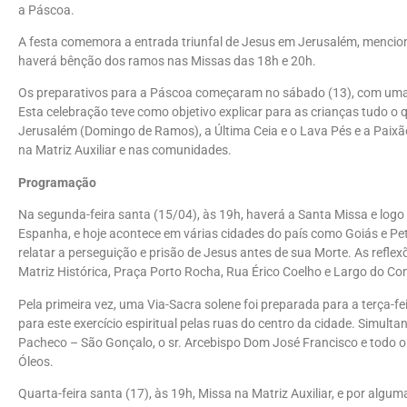
a Páscoa.
A festa comemora a entrada triunfal de Jesus em Jerusalém, menci
haverá bênção dos ramos nas Missas das 18h e 20h.
Os preparativos para a Páscoa começaram no sábado (13), com uma ce
Esta celebração teve como objetivo explicar para as crianças tudo 
Jerusalém (Domingo de Ramos), a Última Ceia e o Lava Pés e a Paixã
na Matriz Auxiliar e nas comunidades.
Programação
Na segunda-feira santa (15/04), às 19h, haverá a Santa Missa e log
Espanha, e hoje acontece em várias cidades do país como Goiás e Pet
relatar a perseguição e prisão de Jesus antes de sua Morte. As reflex
Matriz Histórica, Praça Porto Rocha, Rua Érico Coelho e Largo do C
Pela primeira vez, uma Via-Sacra solene foi preparada para a terça-
para este exercício espiritual pelas ruas do centro da cidade. Sim
Pacheco – São Gonçalo, o sr. Arcebispo Dom José Francisco e todo o 
Óleos.
Quarta-feira santa (17), às 19h, Missa na Matriz Auxiliar, e por alg