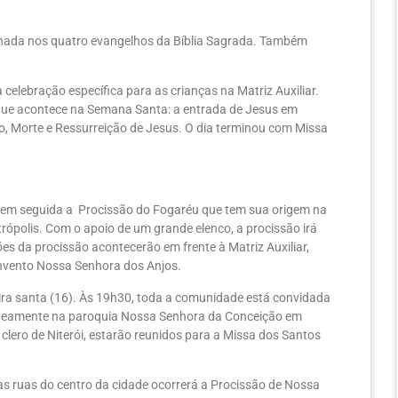
onada nos quatro evangelhos da Bíblia Sagrada. Também
lebração específica para as crianças na Matriz Auxiliar.
o que acontece na Semana Santa: a entrada de Jesus em
o, Morte e Ressurreição de Jesus. O dia terminou com Missa
o em seguida a Procissão do Fogaréu que tem sua origem na
rópolis. Com o apoio de um grande elenco, a procissão irá
ões da procissão acontecerão em frente à Matriz Auxiliar,
onvento Nossa Senhora dos Anjos.
feira santa (16). Às 19h30, toda a comunidade está convidada
ultaneamente na paroquia Nossa Senhora da Conceição em
clero de Niterói, estarão reunidos para a Missa dos Santos
umas ruas do centro da cidade ocorrerá a Procissão de Nossa