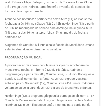
Watz Filho e a Major Belegard, no trecho da Travessa Lions Clube
até a Praça Dom Pedro II, também terão inversão do sentido, de
forma a desafogar o trânsito.
Atenção aos horários: a partir desta sexta-feira (11) as vias serão
fechadas a às 16h; no sábado (12) às 12h; no domingo (13) a partir
de 00h, na madrugada de sábado para domingo; na segunda-feira
(14) a partir das 16h e na terça-feira (15), último dia de festa, a
partir das 6h.
A agentes da Guarda Civil Municipal e fiscais de Mobilidade Urbana
estarão atuando no ordenamento vai atuar
PROGRAMAÇÃO MUSICAL
A programação de shows populares e religiosos acontecerá na
Praça Porto Rocha, em frente à Matriz Histórica. Abrindo a
programação, a partir das 20h, Claudio Lima, DJ Junior Rodrigues e
Banda K-Zual, comandam a festa. Às 21h30, o grupo Vou Zuar
sobe ao palco. No sábado (12), Claudio Lima e DJ Junior Rodrigues
voltam ao palco, a partir de 21h30, é a vez de Bruna Reis e Banda.
No domingo (13), a programação popular começa às 8h, com a 16ª
Corrida da Padroeira de Cabo Frio, com largada em frente à Matriz
Histórica. Mais de mil pessoas estão inscritas para participar da