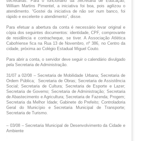
secretarias. Para o funcionário da Secretária de Educação, 
William Martins Pimentel, a iniciativa foi boa, pois agilizou o 
atendimento. “Gostei da iniciativa de não ser num banco, foi 
rápido e excelente o atendimento”, disse. 
Para efetuar a abertura da conta é necessário levar original e 
cópia dos seguintes documentos: identidade, CPF, comprovante 
de residência e contracheque, se tiver. A Associação Atlética 
Cabofriense fica na Rua 13 de Novembro, nº 386, no Centro da 
cidade, próxima ao Colégio Estadual Miguel Couto.
Para abrir a conta, o servidor deve seguir o calendário divulgado 
pela Secretaria de Administração.
31/07 a 02/08 – Secretaria de Mobilidade Urbana; Secretaria de 
Ordem Pública;  Secretaria de Obras; Secretaria de Assistência 
Social; Secretaria de Cultura; Secretaria de Esporte e Lazer; 
Secretaria de Governo; Secretaria de Administração; Secretaria 
de Abastecimento e Agricultura; Secretaria de Fazenda; Progem; 
Secretaria da Melhor Idade; Gabinete do Prefeito; Controladoria 
Geral do Município e Secretaria Municipal de Transporte; 
Secretaria de Turismo.
– 03/08 – Secretaria Municipal de Desenvolvimento da Cidade e 
Ambiente