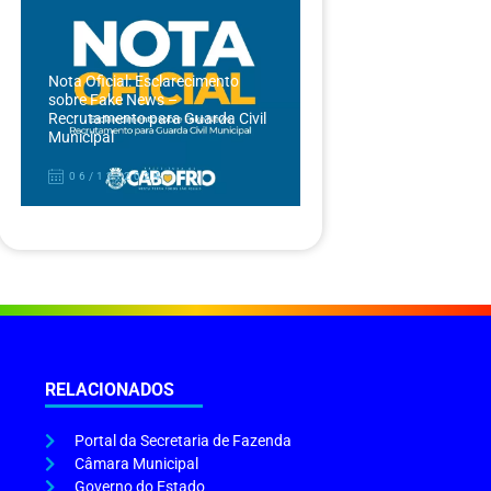
Nota Oficial: Esclarecimento
sobre Fake News –
Recrutamento para Guarda Civil
Municipal
06/12/2024
RELACIONADOS
Portal da Secretaria de Fazenda
Câmara Municipal
Governo do Estado