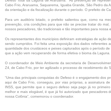
Defeso Total da Laguna de Araruama.  As presenças de represent
Cabo Frio, Araruama, Saquarema, Iguaba Grande, São Pedro da Alde
da orientação e da fiscalização durante o período. O prefeito de Cab
Para um auditório lotado, o prefeito salientou que, como na m
prevenção, cria condições para que não se precise tratar do mal, 
nossos pescadores, tão tradicionais e tão importantes para nossa e
Os representantes dos municípios definiram estratégias de ação d
sendo cumpridos. Foi feita uma exposição dos dados referentes a
quantidade dos crustáceos e peixes capturados após o período de
que a ação vem recuperando de forma efetiva o bioma da Laguna.
O coordenador de Meio Ambiente da secretaria de Desenvolviment
Z4, de Cabo Frio, por ter agilizado o processo de recebimento do 
“Uma das principais conquistas do Defeso é o engajamento dos pró
aqui de Cabo Frio, conseguiu, por vias próprias, a assinatura 
INSS, que permite que o seguro defeso seja pago já no primeiro
melhor e mais elogiável, é que já foi autorizado que pescadores d
nossa Colônia”, comemorou o coordenador.