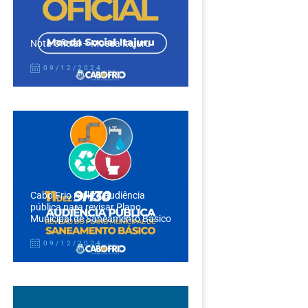
Nota Oficial – Moeda Itajuru
09/12/2024
Cabo Frio realiza audiência
pública para revisar Plano
Municipal de Saneamento Básico
09/12/2024