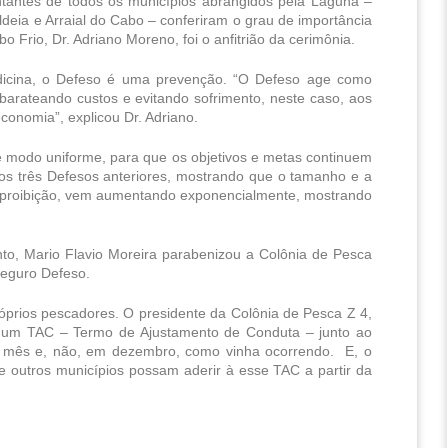
antes de todos os municípios abrangidos pela Laguna – 
ia e Arraial do Cabo – conferiram o grau de importância 
o Frio, Dr. Adriano Moreno, foi o anfitrião da cerimônia. 
edicina, o Defeso é uma prevenção. “O Defeso age como 
barateando custos e evitando sofrimento, neste caso, aos 
conomia”, explicou Dr. Adriano. 
e modo uniforme, para que os objetivos e metas continuem 
os três Defesos anteriores, mostrando que o tamanho e a 
 proibição, vem aumentando exponencialmente, mostrando 
o, Mario Flavio Moreira parabenizou a Colônia de Pesca 
Seguro Defeso.
prios pescadores. O presidente da Colônia de Pesca Z 4, 
de um TAC – Termo de Ajustamento de Conduta – junto ao 
 mês e, não, em dezembro, como vinha ocorrendo.  E, o 
e outros municípios possam aderir à esse TAC a partir da 