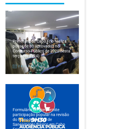
Prefeitura de Cabo Frio realiza
posse de 80 aprovados no
Concurso Público de 2020 nesta
terça-feira (24)
24/12/2024
Formulário on-line permite
participação popular na revisão
do Plano Municipal de
Saneamento Básico em Cabo