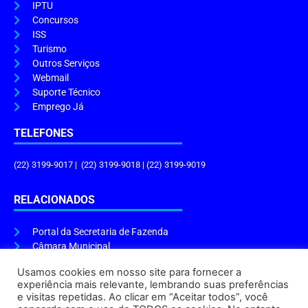
IPTU
Concursos
ISS
Turismo
Outros Serviços
Webmail
Suporte Técnico
Emprego Já
TELEFONES
(22) 3199-9017 | (22) 3199-9018 | (22) 3199-9019
RELACIONADOS
Portal da Secretaria de Fazenda
Câmara Municipal
Governo do Estado
Usamos cookies em nosso site para fornecer a
experiência mais relevante, lembrando suas preferências
ENDEREÇO E HORÁRIO
e visitas repetidas. Ao clicar em “Aceitar todos”, você