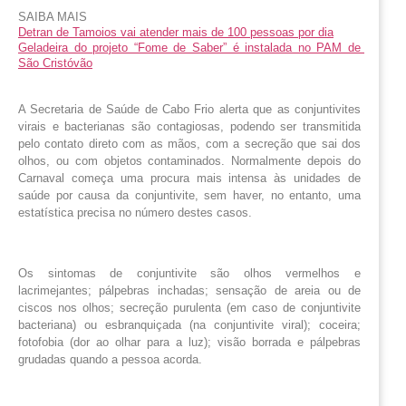
SAIBA MAIS
Detran de Tamoios vai atender mais de 100 pessoas por dia
Geladeira do projeto “Fome de Saber” é instalada no PAM de 
São Cristóvão
A Secretaria de Saúde de Cabo Frio alerta que as conjuntivites
virais e bacterianas são contagiosas, podendo ser transmitida
pelo contato direto com as mãos, com a secreção que sai dos
olhos, ou com objetos contaminados. Normalmente depois do
Carnaval começa uma procura mais intensa às unidades de
saúde por causa da conjuntivite, sem haver, no entanto, uma
estatística precisa no número destes casos.
Os sintomas de conjuntivite são olhos vermelhos e
lacrimejantes; pálpebras inchadas; sensação de areia ou de
ciscos nos olhos; secreção purulenta (em caso de conjuntivite
bacteriana) ou esbranquiçada (na conjuntivite viral); coceira;
fotofobia (dor ao olhar para a luz); visão borrada e pálpebras
grudadas quando a pessoa acorda.