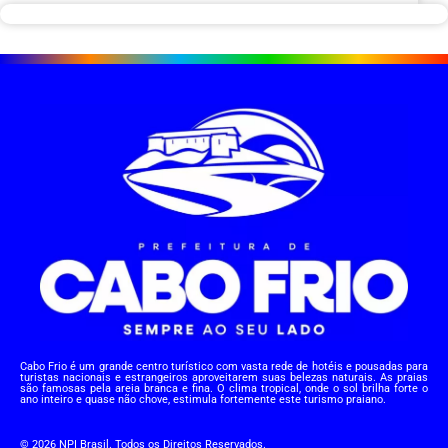
Cabo Frio é um grande centro turístico com vasta rede de hotéis e pousadas para
turistas nacionais e estrangeiros aproveitarem suas belezas naturais. As praias
são famosas pela areia branca e fina. O clima tropical, onde o sol brilha forte o
ano inteiro e quase não chove, estimula fortemente este turismo praiano.
© 2026 NPI Brasil. Todos os Direitos Reservados.