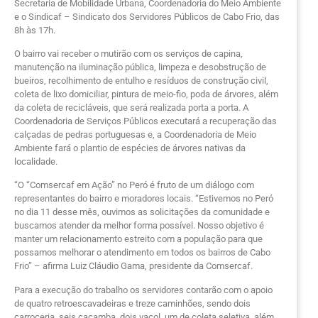
Secretaria de Mobilidade Urbana, Coordenadoria do Meio Ambiente
e o Sindicaf – Sindicato dos Servidores Públicos de Cabo Frio, das
8h às 17h.
O bairro vai receber o mutirão com os serviços de capina,
manutenção na iluminação pública, limpeza e desobstrução de
bueiros, recolhimento de entulho e resíduos de construção civil,
coleta de lixo domiciliar, pintura de meio-fio, poda de árvores, além
da coleta de recicláveis, que será realizada porta a porta. A
Coordenadoria de Serviços Públicos executará a recuperação das
calçadas de pedras portuguesas e, a Coordenadoria de Meio
Ambiente fará o plantio de espécies de árvores nativas da
localidade.
“O “Comsercaf em Ação” no Peró é fruto de um diálogo com
representantes do bairro e moradores locais. “Estivemos no Peró
no dia 11 desse mês, ouvimos as solicitações da comunidade e
buscamos atender da melhor forma possível. Nosso objetivo é
manter um relacionamento estreito com a população para que
possamos melhorar o atendimento em todos os bairros de Cabo
Frio” – afirma Luiz Cláudio Gama, presidente da Comsercaf.
Para a execução do trabalho os servidores contarão com o apoio
de quatro retroescavadeiras e treze caminhões, sendo dois
carroceria, seis caçamba, dois vacol, um de coleta seletiva, além