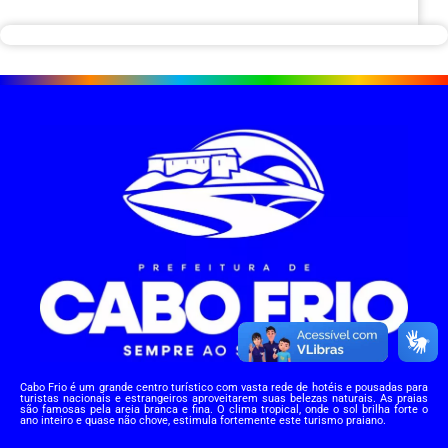
Cabo Frio é um grande centro turístico com vasta rede de hotéis e pousadas para
turistas nacionais e estrangeiros aproveitarem suas belezas naturais. As praias
são famosas pela areia branca e fina. O clima tropical, onde o sol brilha forte o
ano inteiro e quase não chove, estimula fortemente este turismo praiano.