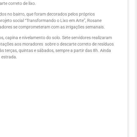
te correto de lixo.
os no bairro, que foram decorados pelos próprios
rojeto social “Transformando o Lixo em Arte”, Rosane
moradores se comprometeram com as irrigações semanais.
os, capina e nivelamento do solo. Sete servidores realizaram
entações aos moradores sobre o descarte correto de resíduos
 às terças, quintas e sábados, sempre a partir das 8h. Ainda
 estrada.