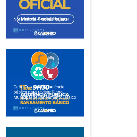
Nota Oficial – Moeda Itajuru
09/12/2024
Cabo Frio realiza audiência
pública para revisar Plano
Municipal de Saneamento Básico
09/12/2024