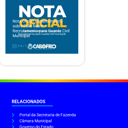
Nota Oficial: Esclarecimento
sobre Fake News –
Recrutamento para Guarda Civil
Municipal
06/12/2024
RELACIONADOS
Portal da Secretaria de Fazenda
Câmara Municipal
Governo do Estado