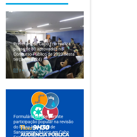
Prefeitura de Cabo Frio realiza
posse de 80 aprovados no
Concurso Público de 2020 nesta
terça-feira (24)
24/12/2024
Formulário on-line permite
participação popular na revisão
do Plano Municipal de
Saneamento Básico em Cabo