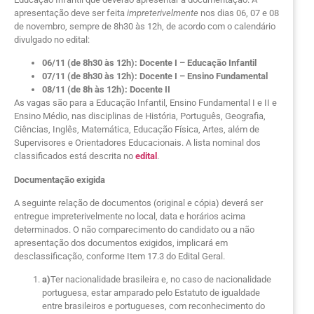
apresentação deve ser feita
impreterivelmente
nos dias 06, 07 e 08
de novembro, sempre de 8h30 às 12h, de acordo com o calendário
divulgado no edital:
06/11 (de 8h30 às 12h): Docente I – Educação Infantil
07/11 (de 8h30 às 12h): Docente I – Ensino Fundamental
08/11 (de 8h às 12h): Docente II
As vagas são para a Educação Infantil, Ensino Fundamental I e II e
Ensino Médio, nas disciplinas de História, Português, Geografia,
Ciências, Inglês, Matemática, Educação Física, Artes, além de
Supervisores e Orientadores Educacionais. A lista nominal dos
classificados está descrita no
edital
.
Documentação exigida
A seguinte relação de documentos (original e cópia) deverá ser
entregue impreterivelmente no local, data e horários acima
determinados. O não comparecimento do candidato ou a não
apresentação dos documentos exigidos, implicará em
desclassificação, conforme Item 17.3 do Edital Geral.
a)
Ter nacionalidade brasileira e, no caso de nacionalidade
portuguesa, estar amparado pelo Estatuto de igualdade
entre brasileiros e portugueses, com reconhecimento do