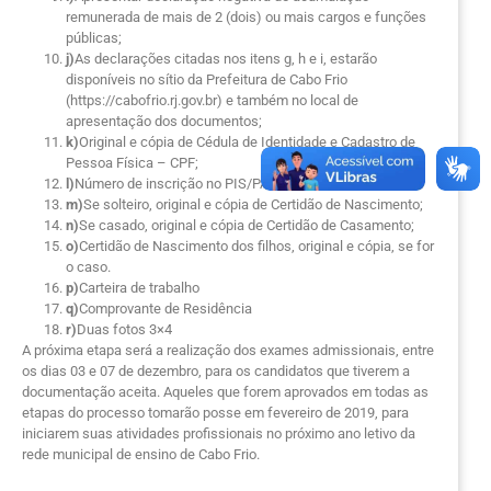
remunerada de mais de 2 (dois) ou mais cargos e funções
públicas;
j)
As declarações citadas nos itens g, h e i, estarão
disponíveis no sítio da Prefeitura de Cabo Frio
(https://cabofrio.rj.gov.br) e também no local de
apresentação dos documentos;
k)
Original e cópia de Cédula de Identidade e Cadastro de
Pessoa Física – CPF;
l)
Número de inscrição no PIS/PASEP;
m)
Se solteiro, original e cópia de Certidão de Nascimento;
n)
Se casado, original e cópia de Certidão de Casamento;
o)
Certidão de Nascimento dos filhos, original e cópia, se for
o caso.
p)
Carteira de trabalho
q)
Comprovante de Residência
r)
Duas fotos 3×4
A próxima etapa será a realização dos exames admissionais, entre
os dias 03 e 07 de dezembro, para os candidatos que tiverem a
documentação aceita. Aqueles que forem aprovados em todas as
etapas do processo tomarão posse em fevereiro de 2019, para
iniciarem suas atividades profissionais no próximo ano letivo da
rede municipal de ensino de Cabo Frio.