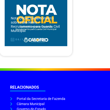
Nota Oficial: Esclarecimento
sobre Fake News –
Recrutamento para Guarda Civil
Municipal
06/12/2024
RELACIONADOS
Portal da Secretaria de Fazenda
Câmara Municipal
Governo do Estado