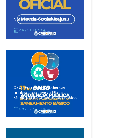
Nota Oficial – Moeda Itajuru
09/12/2024
Cabo Frio realiza audiência
pública para revisar Plano
Municipal de Saneamento Básico
09/12/2024