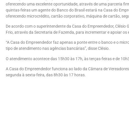
oferecendo uma excelente oportunidade, através de uma parceria fir
quintas-feiras um agente do Banco do Brasil estará na Casa do Em
oferecendo microcrédito, cartão corporativo, máquina de cartão, seg
De acordo com o superintendente da Casa do Empreendedor, Clésio Gu
Frio, através da Secretaria de Fazenda, para incrementar e apoiar o
“A Casa do Empreendedor faz apenas a ponte entre o banco e o micr
tipo de atendimento nas agências bancárias”, disse Clésio.
O atendimento acontece das 15h30 às 17h, às terças-feiras e de 10h3
A Casa do Empreendedor funciona ao lado da Câmara de Vereadores, n
segunda à sexta-feira, das 8h30 às 17 horas.