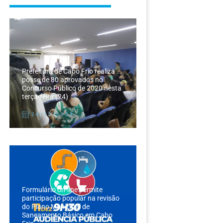
Prefeitura de Cabo Frio realiza
posse de 80 aprovados no
Concurso Público de 2020 nesta
terça-feira (24)
24/12/2024
Formulário on-line permite
participação popular na revisão
do Plano Municipal de
Saneamento Básico em Cabo