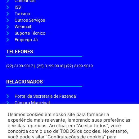
Concursos
ISS
Turismo
Outros Serviços
Webmail
Suporte Técnico
Emprego Já
TELEFONES
(22) 3199-9017 | (22) 3199-9018 | (22) 3199-9019
RELACIONADOS
Portal da Secretaria de Fazenda
Câmara Municipal
Governo do Estado
Usamos cookies em nosso site para fornecer a
experiência mais relevante, lembrando suas preferências
ENDEREÇO E HORÁRIO
e visitas repetidas. Ao clicar em “Aceitar todos”, você
concorda com o uso de TODOS os cookies. No entanto,
Endereço:
Praça Tiradentes, s/n – Centro, Cabo Frio – RJ, 28906-290
você pode visitar "Configurações de cookies" para