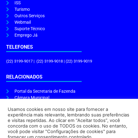
ISS
Turismo
Outros Serviços
Webmail
Suporte Técnico
Emprego Já
TELEFONES
(22) 3199-9017 | (22) 3199-9018 | (22) 3199-9019
RELACIONADOS
Portal da Secretaria de Fazenda
Câmara Municipal
Governo do Estado
Usamos cookies em nosso site para fornecer a
experiência mais relevante, lembrando suas preferências
ENDEREÇO E HORÁRIO
e visitas repetidas. Ao clicar em “Aceitar todos”, você
concorda com o uso de TODOS os cookies. No entanto,
Endereço:
Praça Tiradentes, s/n – Centro, Cabo Frio – RJ, 28906-290
você pode visitar "Configurações de cookies" para
Atendimento do Protocolo Geral da Prefeitura:
9h às 16h
fornecer um consentimento controlado.