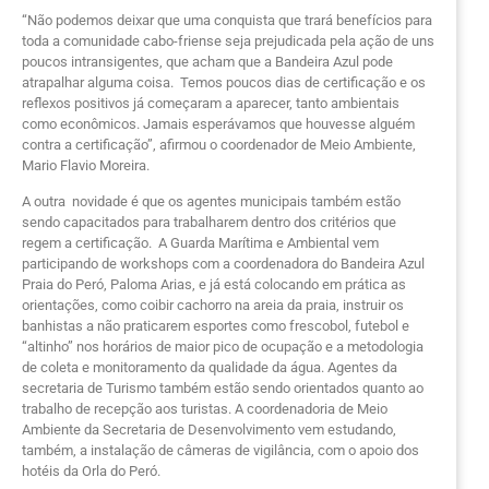
“Não podemos deixar que uma conquista que trará benefícios para
toda a comunidade cabo-friense seja prejudicada pela ação de uns
poucos intransigentes, que acham que a Bandeira Azul pode
atrapalhar alguma coisa. Temos poucos dias de certificação e os
reflexos positivos já começaram a aparecer, tanto ambientais
como econômicos. Jamais esperávamos que houvesse alguém
contra a certificação”, afirmou o coordenador de Meio Ambiente,
Mario Flavio Moreira.
A outra novidade é que os agentes municipais também estão
sendo capacitados para trabalharem dentro dos critérios que
regem a certificação. A Guarda Marítima e Ambiental vem
participando de workshops com a coordenadora do Bandeira Azul
Praia do Peró, Paloma Arias, e já está colocando em prática as
orientações, como coibir cachorro na areia da praia, instruir os
banhistas a não praticarem esportes como frescobol, futebol e
“altinho” nos horários de maior pico de ocupação e a metodologia
de coleta e monitoramento da qualidade da água. Agentes da
secretaria de Turismo também estão sendo orientados quanto ao
trabalho de recepção aos turistas. A coordenadoria de Meio
Ambiente da Secretaria de Desenvolvimento vem estudando,
também, a instalação de câmeras de vigilância, com o apoio dos
hotéis da Orla do Peró.