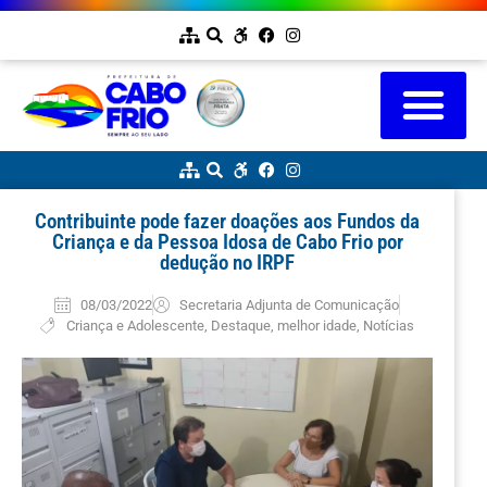
Contribuinte pode fazer doações aos Fundos da
Criança e da Pessoa Idosa de Cabo Frio por
dedução no IRPF
08/03/2022
Secretaria Adjunta de Comunicação
Criança e Adolescente
,
Destaque
,
melhor idade
,
Notícias