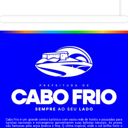
Cabo Frio é um grande centro turístico com vasta rede de hotéis e pousadas para
turistas nacionais e estrangeiros aproveitarem suas belezas naturais. As praias
são famosas pela areia branca e fina. O clima tropical, onde o sol brilha forte o