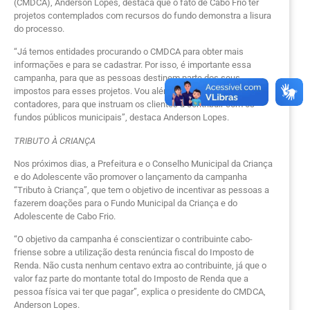
(CMDCA), Anderson Lopes, destaca que o fato de Cabo Frio ter
projetos contemplados com recursos do fundo demonstra a lisura
do processo.
“Já temos entidades procurando o CMDCA para obter mais
informações e para se cadastrar. Por isso, é importante essa
campanha, para que as pessoas destinem parte dos seus
impostos para esses projetos. Vou além e faço um apelo aos
contadores, para que instruam os clientes a contribuir com os
fundos públicos municipais”, destaca Anderson Lopes.
TRIBUTO À CRIANÇA
Nos próximos dias, a Prefeitura e o Conselho Municipal da Criança
e do Adolescente vão promover o lançamento da campanha
“Tributo à Criança”, que tem o objetivo de incentivar as pessoas a
fazerem doações para o Fundo Municipal da Criança e do
Adolescente de Cabo Frio.
“O objetivo da campanha é conscientizar o contribuinte cabo-
friense sobre a utilização desta renúncia fiscal do Imposto de
Renda. Não custa nenhum centavo extra ao contribuinte, já que o
valor faz parte do montante total do Imposto de Renda que a
pessoa física vai ter que pagar”, explica o presidente do CMDCA,
Anderson Lopes.