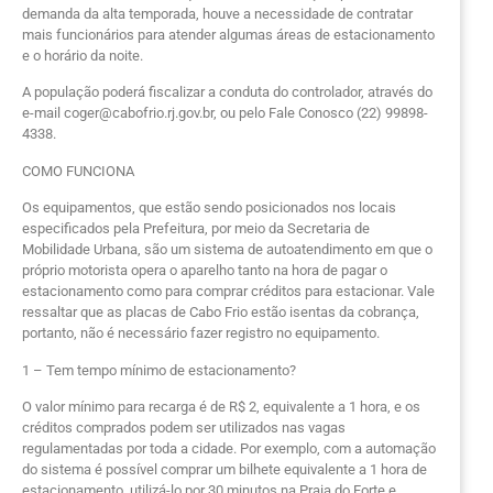
demanda da alta temporada, houve a necessidade de contratar
mais funcionários para atender algumas áreas de estacionamento
e o horário da noite.
A população poderá fiscalizar a conduta do controlador, através do
e-mail coger@cabofrio.rj.gov.br, ou pelo Fale Conosco (22) 99898-
4338.
COMO FUNCIONA
Os equipamentos, que estão sendo posicionados nos locais
especificados pela Prefeitura, por meio da Secretaria de
Mobilidade Urbana, são um sistema de autoatendimento em que o
próprio motorista opera o aparelho tanto na hora de pagar o
estacionamento como para comprar créditos para estacionar. Vale
ressaltar que as placas de Cabo Frio estão isentas da cobrança,
portanto, não é necessário fazer registro no equipamento.
1 – Tem tempo mínimo de estacionamento?
O valor mínimo para recarga é de R$ 2, equivalente a 1 hora, e os
créditos comprados podem ser utilizados nas vagas
regulamentadas por toda a cidade. Por exemplo, com a automação
do sistema é possível comprar um bilhete equivalente a 1 hora de
estacionamento, utilizá-lo por 30 minutos na Praia do Forte e