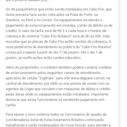
Os 43 parquímetros que estão sendo instalados em Cabo Frio, que
nesta primeira fase serão colocados na Praia do Forte, na
Gamboa, no Peró e no Centro. Os equipamentos receberão o
pagamento do estacionamento em moedas, cartão de débito ou de
crédito. O valor da tarifa será de R$ 2 a cada hora e o horário de
cobrança do sistema “Cabo Frio Rotativo” será de 8h às 00h. Vale
ressaltar que as placas de Cabo Frio estão isentas da cobrança. A
nova plataforma de atendimento ao público do “Cabo Frio Rotativo”
começará a operar a partir do dia 1º de janeiro. Até o dia 7 de
janeiro, as notificações terão caráter educativo.
Além do parquímetro, o condutor também poderá comprar créditos
de estacionamento pelos seguintes canais de atendimento:
aplicativo de celular “DigiPare”; pelo site www.digipare.com.br; na
central de atendimento; por SMS ou nos pontos de venda com os
agentes da Coger que circulam com máquinas de débito e crédito
pelas áreas onde os equipamentos estão instalados. Importante
destacar que estes funcionários só receberão pagamento em
cartão.
Para operar o novo sistema todos os funcionários do quadro da
Coordenadoria-Geral de Estacionamento Rotativo continuarão
trabalhando e serão readequados em nova função. para atender a