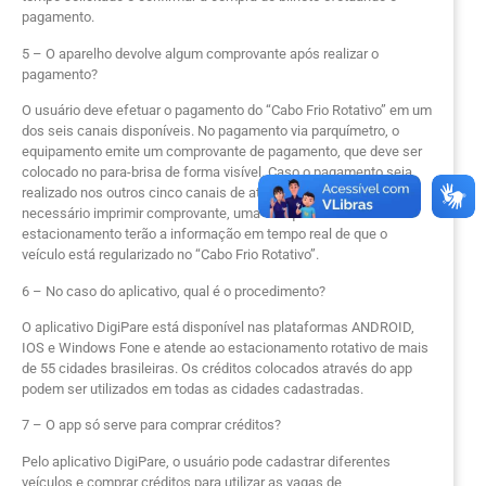
pagamento.
5 – O aparelho devolve algum comprovante após realizar o
pagamento?
O usuário deve efetuar o pagamento do “Cabo Frio Rotativo” em um
dos seis canais disponíveis. No pagamento via parquímetro, o
equipamento emite um comprovante de pagamento, que deve ser
colocado no para-brisa de forma visível. Caso o pagamento seja
realizado nos outros cinco canais de atendimento, não é
necessário imprimir comprovante, uma vez que os fiscais de
estacionamento terão a informação em tempo real de que o
veículo está regularizado no “Cabo Frio Rotativo”.
6 – No caso do aplicativo, qual é o procedimento?
O aplicativo DigiPare está disponível nas plataformas ANDROID,
IOS e Windows Fone e atende ao estacionamento rotativo de mais
de 55 cidades brasileiras. Os créditos colocados através do app
podem ser utilizados em todas as cidades cadastradas.
7 – O app só serve para comprar créditos?
Pelo aplicativo DigiPare, o usuário pode cadastrar diferentes
veículos e comprar créditos para utilizar as vagas de