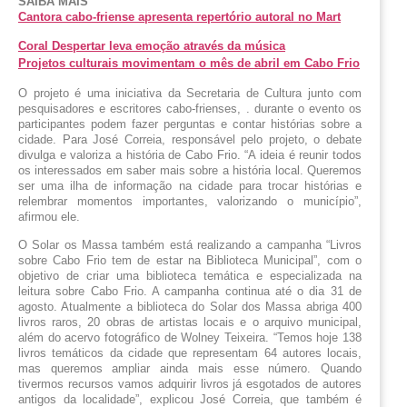
SAIBA MAIS
Cantora cabo-friense apresenta repertório autoral no Mart
Coral Despertar leva emoção através da música
Projetos culturais movimentam o mês de abril em Cabo Frio
O projeto é uma iniciativa da Secretaria de Cultura junto com 
pesquisadores e escritores cabo-frienses, . durante o evento os 
participantes podem fazer perguntas e contar histórias sobre a 
cidade. Para José Correia, responsável pelo projeto, o debate 
divulga e valoriza a história de Cabo Frio. “A ideia é reunir todos 
os interessados em saber mais sobre a história local. Queremos 
ser uma ilha de informação na cidade para trocar histórias e 
relembrar momentos importantes, valorizando o município”, 
afirmou ele.
O Solar os Massa também está realizando a campanha “Livros 
sobre Cabo Frio tem de estar na Biblioteca Municipal”, com o 
objetivo de criar uma biblioteca temática e especializada na 
leitura sobre Cabo Frio. A campanha continua até o dia 31 de 
agosto. Atualmente a biblioteca do Solar dos Massa abriga
 400 
livros raros, 20 obras de artistas locais e o arquivo municipal, 
além do acervo fotográfico de Wolney Teixeira. “Temos hoje 138 
livros temáticos da cidade que representam 64 autores locais, 
mas queremos ampliar ainda mais esse número. Quando 
tivermos recursos vamos adquirir livros já esgotados de autores 
antigos da localidade”, explicou José Correia, que também é 