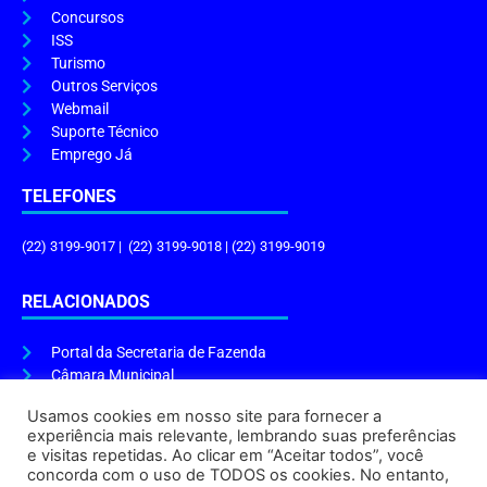
Concursos
ISS
Turismo
Outros Serviços
Webmail
Suporte Técnico
Emprego Já
TELEFONES
(22) 3199-9017 | (22) 3199-9018 | (22) 3199-9019
RELACIONADOS
Portal da Secretaria de Fazenda
Câmara Municipal
Governo do Estado
Usamos cookies em nosso site para fornecer a
experiência mais relevante, lembrando suas preferências
ENDEREÇO E HORÁRIO
e visitas repetidas. Ao clicar em “Aceitar todos”, você
concorda com o uso de TODOS os cookies. No entanto,
Endereço:
Praça Tiradentes, s/n – Centro, Cabo Frio – RJ, 28906-290