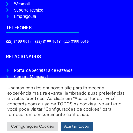
Webmail
Suporte Técnico
Emprego Já
TELEFONES
(22) 3199-9017 | (22) 3199-9018 | (22) 3199-9019
RELACIONADOS
Portal da Secretaria de Fazenda
Câmara Municipal
Governo do Estado
Usamos cookies em nosso site para fornecer a
experiência mais relevante, lembrando suas preferências
ENDEREÇO E HORÁRIO
e visitas repetidas. Ao clicar em “Aceitar todos”, você
concorda com o uso de TODOS os cookies. No entanto,
Endereço:
Praça Tiradentes, s/n – Centro, Cabo Frio – RJ, 28906-290
você pode visitar "Configurações de cookies" para
Atendimento do Protocolo Geral da Prefeitura:
9h às 16h
fornecer um consentimento controlado.
Horário de Funcionamento:
8h às 17h
Configurações Cookies
Aceitar todos