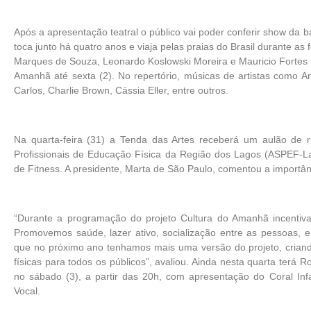
Após a apresentação teatral o público vai poder conferir show da b
toca junto há quatro anos e viaja pelas praias do Brasil durante a
Marques de Souza, Leonardo Koslowski Moreira e Mauricio Fortes d
Amanhã até sexta (2). No repertório, músicas de artistas como A
Carlos, Charlie Brown, Cássia Eller, entre outros.
Na quarta-feira (31) a Tenda das Artes receberá um aulão de 
Profissionais de Educação Física da Região dos Lagos (ASPEF-L
de Fitness. A presidente, Marta de São Paulo, comentou a importân
“Durante a programação do projeto Cultura do Amanhã incentivamo
Promovemos saúde, lazer ativo, socialização entre as pessoas, en
que no próximo ano tenhamos mais uma versão do projeto, criando
físicas para todos os públicos”, avaliou. Ainda nesta quarta terá 
no sábado (3), a partir das 20h, com apresentação do Coral Infa
Vocal.