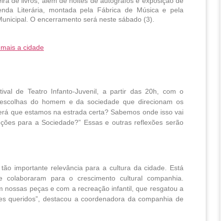
eira de livros, além de noites de autógrafos e exposição de 
enda Literária, montada pela Fábrica de Música e pela 
Municipal. O encerramento será neste sábado (3).
 mais a cidade
val de Teatro Infanto-Juvenil, a partir das 20h, com o
 escolhas do homem e da sociedade que direcionam os
rá que estamos na estrada certa? Sabemos onde isso vai
ções para a Sociedade?” Essas e outras reflexões serão
tão importante relevância para a cultura da cidade. Está
 colaboraram para o crescimento cultural companhia.
m nossas peças e com a recreação infantil, que resgatou a
ntes queridos”, destacou a coordenadora da companhia de