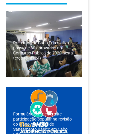
Prefeitura de Cabo Frio realiza
posse de 80 aprovados no
Concurso Público de 2020 nesta
terça-feira (24)
24/12/2024
Formulário on-line permite
participação popular na revisão
do Plano Municipal de
Saneamento Básico em Cabo