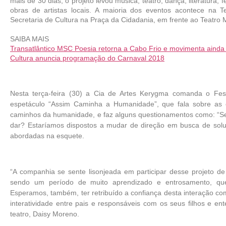
mais de 30 dias, o projeto levou música, teatro, dança, literatura, f
obras de artistas locais. A maioria dos eventos acontece na T
Secretaria de Cultura na Praça da Cidadania, em frente ao Teatro 
SAIBA MAIS
Transatlântico MSC Poesia retorna a Cabo Frio e movimenta ainda
Cultura anuncia programação do Carnaval 2018
Nesta terça-feira (30) a Cia de Artes Kerygma comanda o Festi
espetáculo “Assim Caminha a Humanidade”, que fala sobre as
caminhos da humanidade, e faz alguns questionamentos como: “Se
dar? Estaríamos dispostos a mudar de direção em busca de solu
abordadas na esquete.
“A companhia se sente lisonjeada em participar desse projeto de 
sendo um período de muito aprendizado e entrosamento, que
Esperamos, também, ter retribuído a confiança desta interação co
interatividade entre pais e responsáveis com os seus filhos e e
teatro, Daisy Moreno.