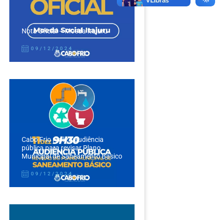
Nota Oficial – Moeda Itajuru
09/12/2024
Cabo Frio realiza audiência
pública para revisar Plano
Municipal de Saneamento Básico
09/12/2024