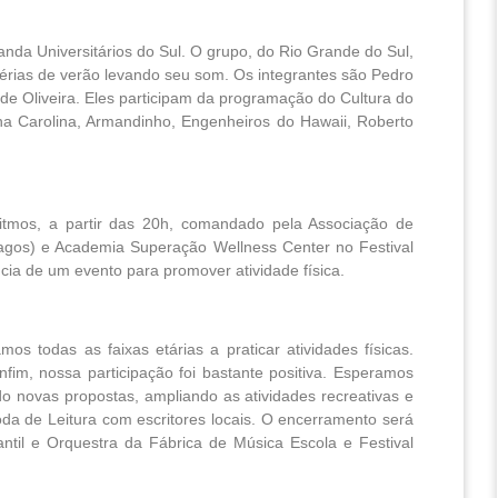
anda Universitários do Sul. O grupo, do Rio Grande do Sul,
s férias de verão levando seu som. Os integrantes são Pedro
e Oliveira. Eles participam da programação do Cultura do
na Carolina, Armandinho, Engenheiros do Hawaii, Roberto
ritmos, a partir das 20h, comandado pela Associação de
agos) e Academia Superação Wellness Center no Festival
cia de um evento para promover atividade física.
s todas as faixas etárias a praticar atividades físicas.
fim, nossa participação foi bastante positiva. Esperamos
 novas propostas, ampliando as atividades recreativas e
Roda de Leitura com escritores locais. O encerramento será
ntil e Orquestra da Fábrica de Música Escola e Festival