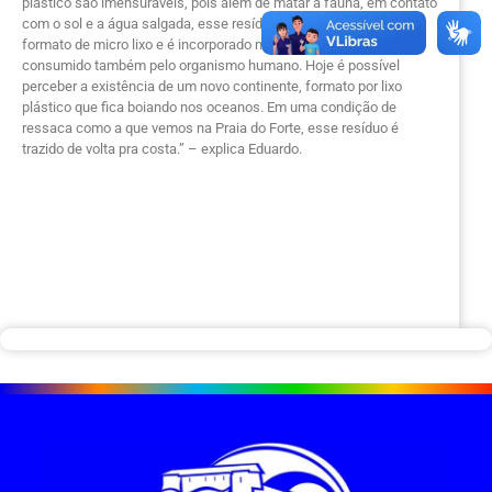
plástico são imensuráveis, pois além de matar a fauna, em contato
com o sol e a água salgada, esse resíduo é fracionado, fica em
formato de micro lixo e é incorporado na cadeia alimentar, sendo
consumido também pelo organismo humano. Hoje é possível
perceber a existência de um novo continente, formato por lixo
plástico que fica boiando nos oceanos. Em uma condição de
ressaca como a que vemos na Praia do Forte, esse resíduo é
trazido de volta pra costa.” – explica Eduardo.