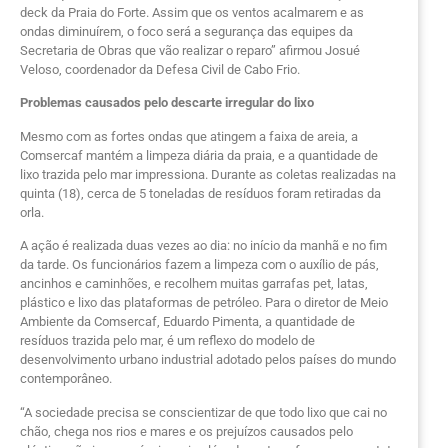
deck da Praia do Forte. Assim que os ventos acalmarem e as
ondas diminuírem, o foco será a segurança das equipes da
Secretaria de Obras que vão realizar o reparo” afirmou Josué
Veloso, coordenador da Defesa Civil de Cabo Frio.
Problemas causados pelo descarte irregular do lixo
Mesmo com as fortes ondas que atingem a faixa de areia, a
Comsercaf mantém a limpeza diária da praia, e a quantidade de
lixo trazida pelo mar impressiona. Durante as coletas realizadas na
quinta (18), cerca de 5 toneladas de resíduos foram retiradas da
orla.
A ação é realizada duas vezes ao dia: no início da manhã e no fim
da tarde. Os funcionários fazem a limpeza com o auxílio de pás,
ancinhos e caminhões, e recolhem muitas garrafas pet, latas,
plástico e lixo das plataformas de petróleo. Para o diretor de Meio
Ambiente da Comsercaf, Eduardo Pimenta, a quantidade de
resíduos trazida pelo mar, é um reflexo do modelo de
desenvolvimento urbano industrial adotado pelos países do mundo
contemporâneo.
“A sociedade precisa se conscientizar de que todo lixo que cai no
chão, chega nos rios e mares e os prejuízos causados pelo