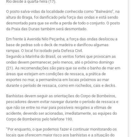
Rio desde a quarta-feira (17).
O posto salva-vidas da localidade conhecida como “Balneário”, na
altura do Braga, foi danificado pela força das ondas e está sendo
desmontado para que se evite a perda de todo o conjunto. O posto
da Praia das Dunas também será desmontado.
Em frente à Avenida Nilo Peçanha, a força das ondas deslocou a
base de pedras sob o deck de madeira e danificou algumas
rampas. O local foi isolado pela Defesa Civil.
Segundo a Marinha do Brasil, os ventos fortes que provocam as
ondas devem permanecer, pelo menos, até o próximo domingo
(21). As recomendações são para que se evite o banho de mar em
áreas que estejam em condições de ressaca, a prática de
esportes no mar, a permanência em locais próximos ao mar
durante o período de ressaca, como em rochedos, cais e decks.
Banhistas devem seguir as orientações do Corpo de Bombeiros,
pescadores devem evitar navegar durante o período de ressaca e
que não se entre no mar para possíveis resgates a vítimas de
acidente, devendo ser acionadas, imediatamente, as equipes do
Corpo de Bombeiros pelo telefone 193.
“Por enquanto, o que podemos fazer é continuar monitorando os
locais que oferecem maior risco aos banhistas e a situação do