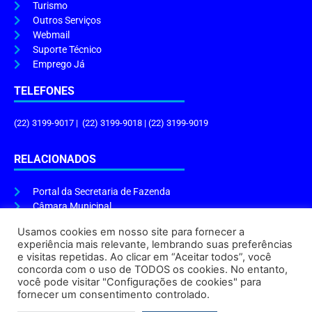
Turismo
Outros Serviços
Webmail
Suporte Técnico
Emprego Já
TELEFONES
(22) 3199-9017 | (22) 3199-9018 | (22) 3199-9019
RELACIONADOS
Portal da Secretaria de Fazenda
Câmara Municipal
Governo do Estado
Usamos cookies em nosso site para fornecer a
experiência mais relevante, lembrando suas preferências
ENDEREÇO E HORÁRIO
e visitas repetidas. Ao clicar em “Aceitar todos”, você
concorda com o uso de TODOS os cookies. No entanto,
Endereço:
Praça Tiradentes, s/n – Centro, Cabo Frio – RJ, 28906-290
você pode visitar "Configurações de cookies" para
Atendimento do Protocolo Geral da Prefeitura:
9h às 16h
fornecer um consentimento controlado.
Horário de Funcionamento:
8h às 17h