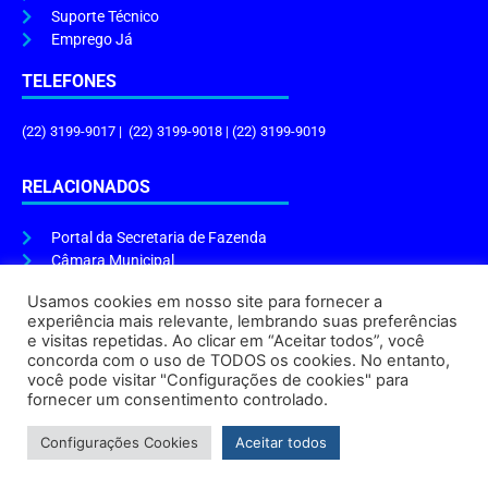
Suporte Técnico
Emprego Já
TELEFONES
(22) 3199-9017 | (22) 3199-9018 | (22) 3199-9019
RELACIONADOS
Portal da Secretaria de Fazenda
Câmara Municipal
Governo do Estado
Usamos cookies em nosso site para fornecer a
experiência mais relevante, lembrando suas preferências
ENDEREÇO E HORÁRIO
e visitas repetidas. Ao clicar em “Aceitar todos”, você
concorda com o uso de TODOS os cookies. No entanto,
Endereço:
Praça Tiradentes, s/n – Centro, Cabo Frio – RJ, 28906-290
você pode visitar "Configurações de cookies" para
Atendimento do Protocolo Geral da Prefeitura:
9h às 16h
fornecer um consentimento controlado.
Horário de Funcionamento:
8h às 17h
Configurações Cookies
Aceitar todos