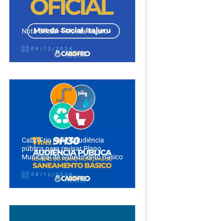
Nota Oficial – Moeda Itajuru
09/12/2024
Cabo Frio realiza audiência
pública para revisar Plano
Municipal de Saneamento Básico
09/12/2024