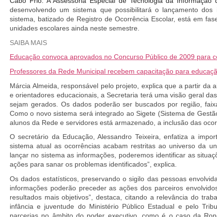
Cabo Frio. A Assessoria Especial de Tecnologia da Informação 
desenvolvendo um sistema que possibilitará o lançamento dos 
sistema, batizado de Registro de Ocorrência Escolar, está em fase
unidades escolares ainda neste semestre.
SAIBA MAIS
Educação convoca aprovados no Concurso Público de 2009 para c
Professores da Rede Municipal recebem capacitação para educação
Márcia Almeida, responsável pelo projeto, explica que a partir da a
e orientadores educacionais, a Secretaria terá uma visão geral das 
sejam gerados. Os dados poderão ser buscados por região, faixa et
Como o novo sistema será integrado ao Sigete (Sistema de Gestão
alunos da Rede e servidores está armazenado, a inclusão das ocorr
O secretário da Educação, Alessandro Teixeira, enfatiza a impor
sistema atual as ocorrências acabam restritas ao universo da un
lançar no sistema as informações, poderemos identificar as situaç
ações para sanar os problemas identificados”, explica.
Os dados estatísticos, preservando o sigilo das pessoas envolvida
informações poderão preceder as ações dos parceiros envolvido
resultados mais objetivos”, destaca, citando a relevância do trab
infância e juventude do Ministério Público Estadual e pelo Trib
parcerias no âmbito do poder executivo, como é o caso da Ron