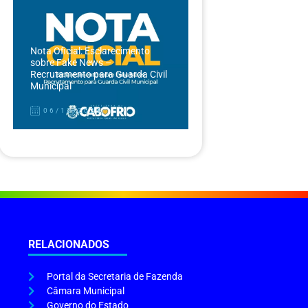
Nota Oficial: Esclarecimento
sobre Fake News –
Recrutamento para Guarda Civil
Municipal
06/12/2024
RELACIONADOS
Portal da Secretaria de Fazenda
Câmara Municipal
Governo do Estado