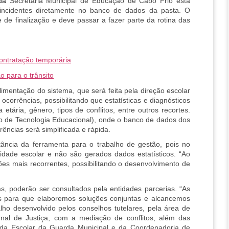
da 
Secretaria Municipal de Educação de Cabo Frio está 
incidentes diretamente no banco de dados da pasta. O 
 de finalização e deve passar a fazer parte da rotina das 
ontratação temporária
 para o trânsito
limentação do sistema, que será feita pela direção escolar 
ocorrências, possibilitando que estatísticas e diagnósticos 
ária, gênero, tipos de conflitos, entre outros recortes. 
 de Tecnologia Educacional), onde o banco de dados dos 
ências será simplificada e rápida.
tância da ferramenta para o trabalho de gestão, pois no 
idade escolar e não são gerados dados estatísticos. “Ao 
ões mais recorrentes, possibilitando o desenvolvimento de 
s, poderão ser consultados pela entidades parcerias. “As 
s para que elaboremos soluções conjuntas e alcancemos 
alho desenvolvido pelos conselhos tutelares, pela área de 
unal de Justiça, com a mediação de conflitos, além das 
da Escolar da Guarda Municipal e da Coordenadoria de 