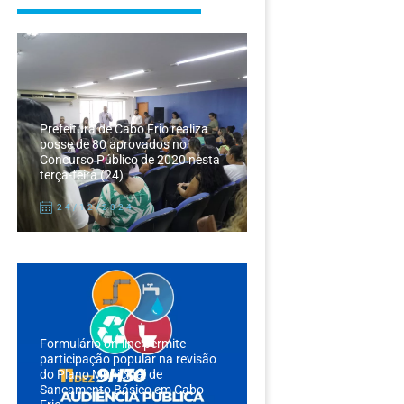
Prefeitura de Cabo Frio realiza
posse de 80 aprovados no
Concurso Público de 2020 nesta
terça-feira (24)
24/12/2024
Formulário on-line permite
participação popular na revisão
do Plano Municipal de
Saneamento Básico em Cabo