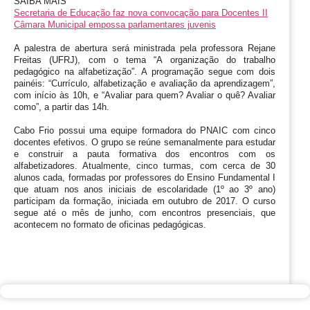
SAIBA MAIS
Secretaria de Educação faz nova convocação para Docentes II
Câmara Municipal empossa parlamentares juvenis
A palestra de abertura será ministrada pela professora Rejane 
Freitas (UFRJ), com o tema “A organização do trabalho 
pedagógico na alfabetização”. A programação segue com dois 
painéis: “Currículo, alfabetização e avaliação da aprendizagem”, 
com início às 10h, e “Avaliar para quem? Avaliar o quê? Avaliar 
como”, a partir das 14h.
Cabo Frio possui uma equipe formadora do PNAIC com cinco 
docentes efetivos. O grupo se reúne semanalmente para estudar 
e construir a pauta formativa dos encontros com os 
alfabetizadores. Atualmente, cinco turmas, com cerca de 30 
alunos cada, formadas por professores do Ensino Fundamental I 
que atuam nos anos iniciais de escolaridade (1º ao 3º ano) 
participam da formação, iniciada em outubro de 2017. O curso 
segue até o mês de junho, com encontros presenciais, que 
acontecem no formato de oficinas pedagógicas.