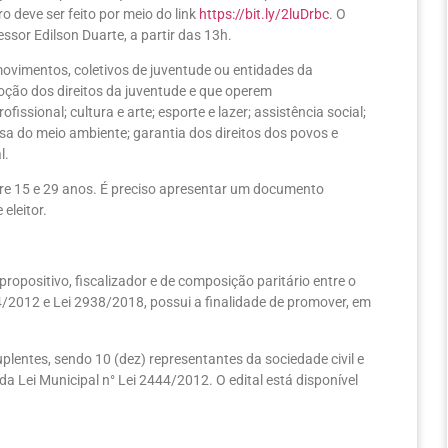
ro deve ser feito por meio do link
https://bit.ly/2luDrbc
. O
ssor Edilson Duarte, a partir das 13h.
movimentos, coletivos de juventude ou entidades da
oção dos direitos da juventude e que operem
ssional; cultura e arte; esporte e lazer; assistência social;
sa do meio ambiente; garantia dos direitos dos povos e
l.
ntre 15 e 29 anos. É preciso apresentar um documento
eleitor.
ropositivo, fiscalizador e de composição paritário entre o
44/2012 e Lei 2938/2018, possui a finalidade de promover, em
plentes, sendo 10 (dez) representantes da sociedade civil e
a Lei Municipal n° Lei 2444/2012. O edital está disponível