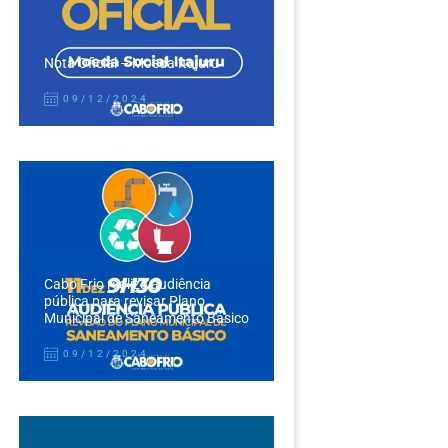
Nota Oficial – Moeda Itajuru
09/12/2024
Cabo Frio realiza audiência
pública para revisar Plano
Municipal de Saneamento Básico
09/12/2024