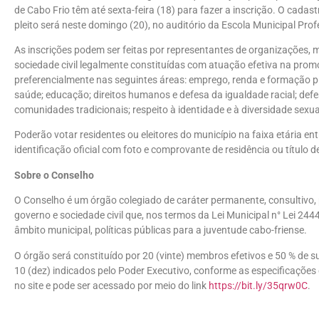
de Cabo Frio têm até sexta-feira (18) para fazer a inscrição. O cadast
pleito será neste domingo (20), no auditório da Escola Municipal Profe
As inscrições podem ser feitas por representantes de organizações, 
sociedade civil legalmente constituídas com atuação efetiva na prom
preferencialmente nas seguintes áreas: emprego, renda e formação profi
saúde; educação; direitos humanos e defesa da igualdade racial; defe
comunidades tradicionais; respeito à identidade e à diversidade sexua
Poderão votar residentes ou eleitores do município na faixa etária e
identificação oficial com foto e comprovante de residência ou título de 
Sobre o Conselho
O Conselho é um órgão colegiado de caráter permanente, consultivo, p
governo e sociedade civil que, nos termos da Lei Municipal n° Lei 24
âmbito municipal, políticas públicas para a juventude cabo-friense.
O órgão será constituído por 20 (vinte) membros efetivos e 50 % de su
10 (dez) indicados pelo Poder Executivo, conforme as especificações d
no site e pode ser acessado por meio do link
https://bit.ly/35qrw0C
.