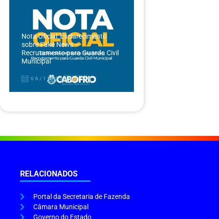
Nota Oficial: Esclarecimento
sobre Fake News –
Recrutamento para Guarda Civil
Municipal
06/12/2024
RELACIONADOS
Portal da Secretaria de Fazenda
Câmara Municipal
Governo do Estado