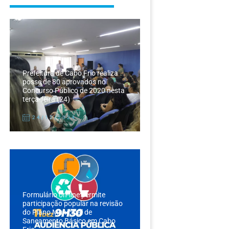
Prefeitura de Cabo Frio realiza
posse de 80 aprovados no
Concurso Público de 2020 nesta
terça-feira (24)
24/12/2024
Formulário on-line permite
participação popular na revisão
do Plano Municipal de
Saneamento Básico em Cabo