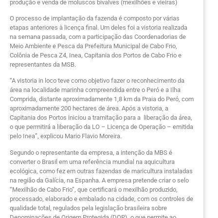
produção e venda de moluscos bivalves (mexilhões e vieiras)
O processo de implantação da fazenda é composto por várias
etapas anteriores à licença final. Um deles foi a vistoria realizada
na semana passada, com a participação das Coordenadorias de
Meio Ambiente e Pesca da Prefeitura Municipal de Cabo Frio,
Colônia de Pesca Z4, Inea, Capitania dos Portos de Cabo Frio e
representantes da MSB.
“A vistoria in loco teve como objetivo fazer o reconhecimento da
área na localidade marinha compreendida entre o Peró e a Ilha
Comprida, distante aproximadamente 1,8 km da Praia do Peró, com
aproximadamente 200 hectares de área. Após a vistoria, a
Capitania dos Portos iniciou a tramitação para a liberação da área,
o que permitirá a liberação da LO – Licença de Operação – emitida
pelo Inea”, explicou Mario Flavio Moreira.
Segundo o representante da empresa, a intenção da MBS é
converter o Brasil em uma referência mundial na aquicultura
ecológica, como fez em outras fazendas de maricultura instaladas
na região da Galícia, na Espanha. A empresa pretende criar o selo
“Mexilhão de Cabo Frio”, que certificará o mexilhão produzido,
processado, elaborado e embalado na cidade, com os controles de
qualidade total, regulados pela legislação brasileira sobre
Denominações de Origem Protegida (DOP), o que permite ao