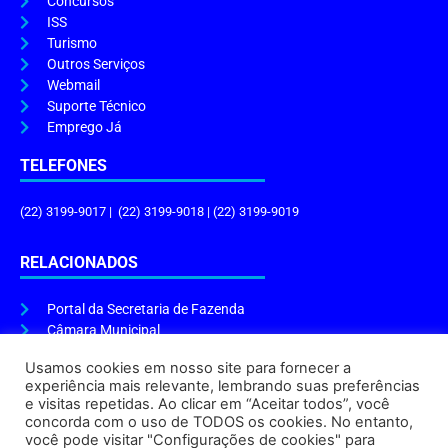
Concursos
ISS
Turismo
Outros Serviços
Webmail
Suporte Técnico
Emprego Já
TELEFONES
(22) 3199-9017 | (22) 3199-9018 | (22) 3199-9019
RELACIONADOS
Portal da Secretaria de Fazenda
Câmara Municipal
Governo do Estado
Usamos cookies em nosso site para fornecer a
experiência mais relevante, lembrando suas preferências
ENDEREÇO E HORÁRIO
e visitas repetidas. Ao clicar em “Aceitar todos”, você
concorda com o uso de TODOS os cookies. No entanto,
Endereço:
Praça Tiradentes, s/n – Centro, Cabo Frio – RJ, 28906-290
você pode visitar "Configurações de cookies" para