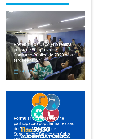
Prefeitura de Cabo Frio realiza
posse de 80 aprovados no
Concurso Público de 2020 nesta
terça-feira (24)
24/12/2024
Formulário on-line permite
participação popular na revisão
do Plano Municipal de
Saneamento Básico em Cabo