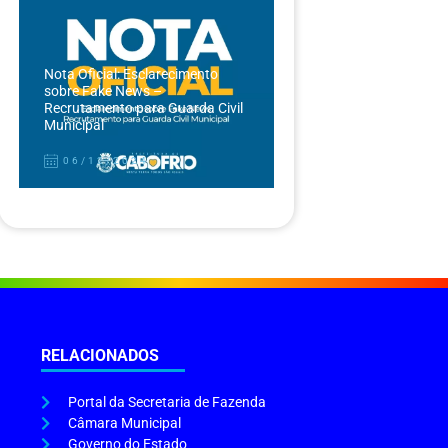
Nota Oficial: Esclarecimento
sobre Fake News –
Recrutamento para Guarda Civil
Municipal
06/12/2024
RELACIONADOS
Portal da Secretaria de Fazenda
Câmara Municipal
Governo do Estado