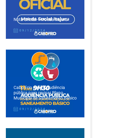
Nota Oficial – Moeda Itajuru
09/12/2024
Cabo Frio realiza audiência
pública para revisar Plano
Municipal de Saneamento Básico
09/12/2024