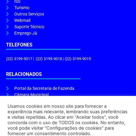
ISS
Turismo
Outros Serviços
Webmail
Suporte Técnico
Emprego Já
TELEFONES
(22) 3199-9017 | (22) 3199-9018 | (22) 3199-9019
RELACIONADOS
Portal da Secretaria de Fazenda
Câmara Municipal
Governo do Estado
Usamos cookies em nosso site para fornecer a
experiência mais relevante, lembrando suas preferências
ENDEREÇO E HORÁRIO
e visitas repetidas. Ao clicar em “Aceitar todos”, você
concorda com o uso de TODOS os cookies. No entanto,
Endereço:
Praça Tiradentes, s/n – Centro, Cabo Frio – RJ, 28906-290
você pode visitar "Configurações de cookies" para
Atendimento do Protocolo Geral da Prefeitura:
9h às 16h
fornecer um consentimento controlado.