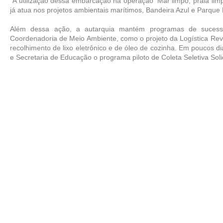
“A utilização dessa embarcação na operação ‘Mar limpo, praia limp
já atua nos projetos ambientais marítimos, Bandeira Azul e Parque
Além dessa ação, a autarquia mantém programas de sucess
Coordenadoria de Meio Ambiente, como o projeto da Logística Reve
recolhimento de lixo eletrônico e de óleo de cozinha. Em poucos d
e Secretaria de Educação o programa piloto de Coleta Seletiva Soli