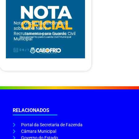
Nota Oficial: Esclarecimento
sobre Fake News –
Recrutamento para Guarda Civil
Municipal
06/12/2024
RELACIONADOS
Portal da Secretaria de Fazenda
Câmara Municipal
Governo do Estado