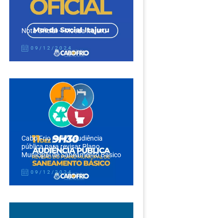
Nota Oficial – Moeda Itajuru
09/12/2024
Cabo Frio realiza audiência
pública para revisar Plano
Municipal de Saneamento Básico
09/12/2024