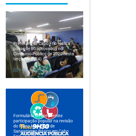
Prefeitura de Cabo Frio realiza
posse de 80 aprovados no
Concurso Público de 2020 nesta
terça-feira (24)
24/12/2024
Formulário on-line permite
participação popular na revisão
do Plano Municipal de
Saneamento Básico em Cabo