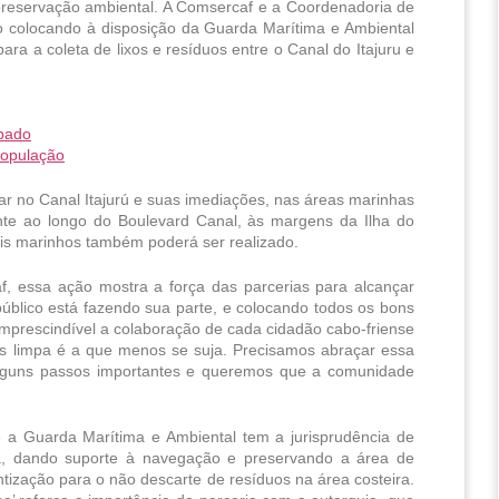
reservação ambiental. A Comsercaf e a Coordenadoria de 
 colocando à disposição da Guarda Marítima e Ambiental 
a a coleta de lixos e resíduos entre o Canal do Itajuru e 
ábado
população
uar no Canal Itajurú e suas imediações, nas áreas marinhas 
nte ao longo do Boulevard Canal, às margens da Ilha do 
ais marinhos também poderá ser realizado.
, essa ação mostra a força das parcerias para alcançar 
blico está fazendo sua parte, e colocando todos os bons 
mprescindível a colaboração de cada cidadão cabo-friense 
is limpa é a que menos se suja. Precisamos abraçar essa 
alguns passos importantes e queremos que a comunidade 
a Guarda Marítima e Ambiental tem a jurisprudência de 
a, dando suporte à navegação e preservando a área de 
tização para o não descarte de resíduos na área costeira. 