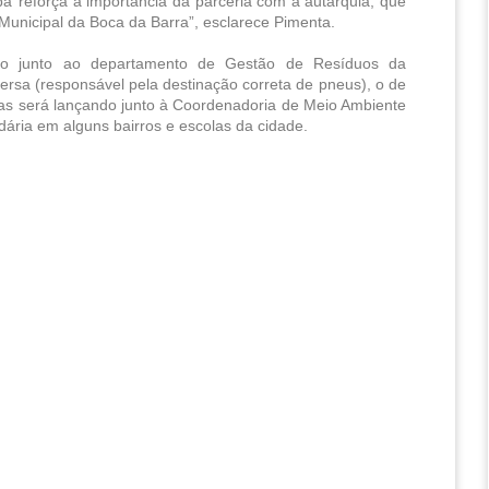
a’ reforça a importância da parceria com a autarquia, que 
 Municipal da Boca da Barra”, esclarece Pimenta.
o junto ao departamento de Gestão de Resíduos da 
rsa (responsável pela destinação correta de pneus), o de 
ias será lançando junto à Coordenadoria de Meio Ambiente 
dária em alguns bairros e escolas da cidade.