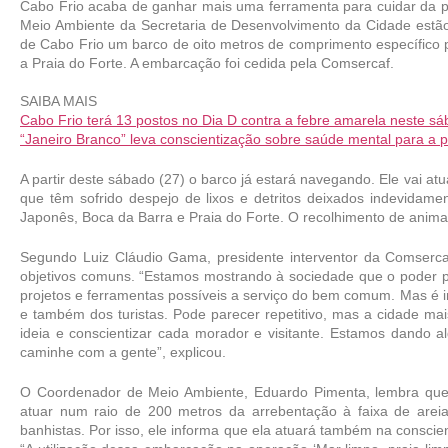
Cabo Frio acaba de ganhar mais uma ferramenta para cuidar da p
Meio Ambiente da Secretaria de Desenvolvimento da Cidade estão
de Cabo Frio um barco de oito metros de comprimento específico par
a Praia do Forte. A embarcação foi cedida pela Comsercaf.
SAIBA MAIS
Cabo Frio terá 13 postos no Dia D contra a febre amarela neste s
“Janeiro Branco” leva conscientização sobre saúde mental para a 
A partir deste sábado (27) o barco já estará navegando. Ele vai at
que têm sofrido despejo de lixos e detritos deixados indevidame
Japonês, Boca da Barra e Praia do Forte. O recolhimento de anim
Segundo Luiz Cláudio Gama, presidente interventor da Comsercaf
objetivos comuns. “Estamos mostrando à sociedade que o poder pú
projetos e ferramentas possíveis a serviço do bem comum. Mas é i
e também dos turistas. Pode parecer repetitivo, mas a cidade ma
ideia e conscientizar cada morador e visitante. Estamos dando 
caminhe com a gente”, explicou.
O Coordenador de Meio Ambiente, Eduardo Pimenta, lembra que 
atuar num raio de 200 metros da arrebentação à faixa de arei
banhistas. Por isso, ele informa que ela atuará também na conscien