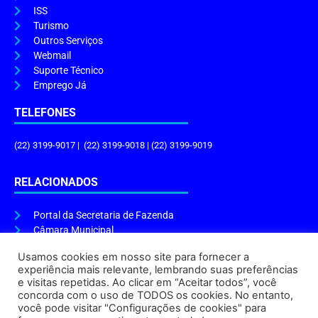
ISS
Turismo
Outros Serviços
Webmail
Suporte Técnico
Emprego Já
TELEFONES
(22) 3199-9017 | (22) 3199-9018 | (22) 3199-9019
RELACIONADOS
Portal da Secretaria de Fazenda
Câmara Municipal
Governo do Estado
Usamos cookies em nosso site para fornecer a
experiência mais relevante, lembrando suas preferências
ENDEREÇO E HORÁRIO
e visitas repetidas. Ao clicar em “Aceitar todos”, você
concorda com o uso de TODOS os cookies. No entanto,
Endereço:
Praça Tiradentes, s/n – Centro, Cabo Frio – RJ, 28906-290
você pode visitar "Configurações de cookies" para