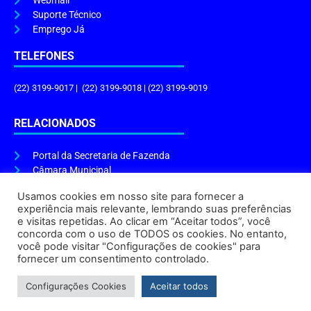
Webmail
Suporte Técnico
Emprego Já
TELEFONES
(22) 3199-9017 | (22) 3199-9018 | (22) 3199-9019
RELACIONADOS
Portal da Secretaria de Fazenda
Câmara Municipal
Governo do Estado
Usamos cookies em nosso site para fornecer a
experiência mais relevante, lembrando suas preferências
ENDEREÇO E HORÁRIO
e visitas repetidas. Ao clicar em “Aceitar todos”, você
concorda com o uso de TODOS os cookies. No entanto,
Endereço:
Praça Tiradentes, s/n – Centro, Cabo Frio – RJ, 28906-290
você pode visitar "Configurações de cookies" para
Atendimento do Protocolo Geral da Prefeitura:
9h às 16h
fornecer um consentimento controlado.
Horário de Funcionamento:
8h às 17h
Configurações Cookies
Aceitar todos