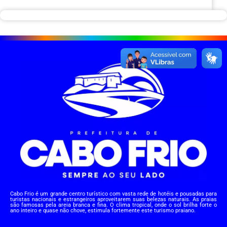
Cabo Frio é um grande centro turístico com vasta rede de hotéis e pousadas para
turistas nacionais e estrangeiros aproveitarem suas belezas naturais. As praias
são famosas pela areia branca e fina. O clima tropical, onde o sol brilha forte o
ano inteiro e quase não chove, estimula fortemente este turismo praiano.