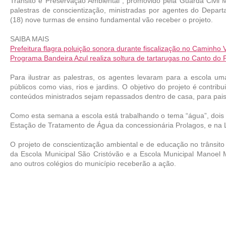
Trânsito e Preservação Ambiental”, promovido pela Guarda Civil 
palestras de conscientização, ministradas por agentes do Departa
(18) nove turmas de ensino fundamental vão receber o projeto.
SAIBA MAIS
Prefeitura flagra poluição sonora durante fiscalização no Caminho 
Programa Bandeira Azul realiza soltura de tartarugas no Canto do 
Para ilustrar as palestras, os agentes levaram para a escola u
públicos como vias, rios e jardins. O objetivo do projeto é contri
conteúdos ministrados sejam repassados dentro de casa, para pais,
Como esta semana a escola está trabalhando o tema “água”, dois
Estação de Tratamento de Água da concessionária Prolagos, e na 
O projeto de conscientização ambiental e de educação no trânsito 
da Escola Municipal São Cristóvão e a Escola Municipal Manoel M
ano outros colégios do município receberão a ação.