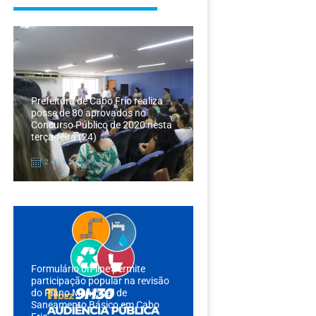
Prefeitura de Cabo Frio realiza
posse de 80 aprovados no
Concurso Público de 2020 nesta
terça-feira (24)
24/12/2024
Formulário on-line permite
participação popular na revisão
do Plano Municipal de
Saneamento Básico em Cabo