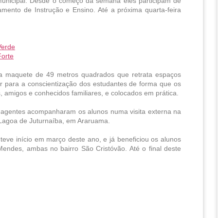
Municipal. Desde o começo da semana eles participam de 
mento de Instrução e Ensino. Até a próxima quarta-feira 
Verde
Forte
ma maquete de 49 metros quadrados que retrata espaços 
buir para a conscientização dos estudantes de forma que os 
 amigos e conhecidos familiares, e colocados em prática.
 agentes acompanharam os alunos numa visita externa na 
Lagoa de Juturnaíba, em Araruama. 
teve início em março deste ano, e já beneficiou os alunos 
endes, ambas no bairro São Cristóvão. Até o final deste 