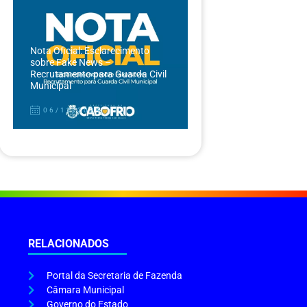
Nota Oficial: Esclarecimento
sobre Fake News –
Recrutamento para Guarda Civil
Municipal
06/12/2024
RELACIONADOS
Portal da Secretaria de Fazenda
Câmara Municipal
Governo do Estado