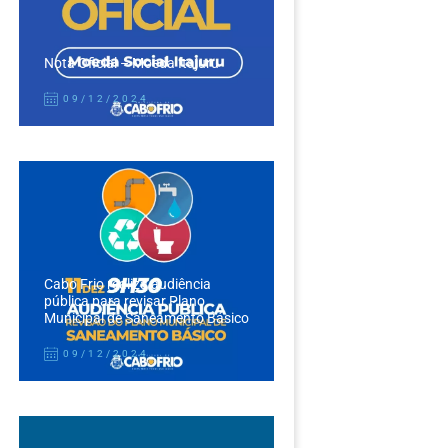
Nota Oficial – Moeda Itajuru
09/12/2024
Cabo Frio realiza audiência
pública para revisar Plano
Municipal de Saneamento Básico
09/12/2024