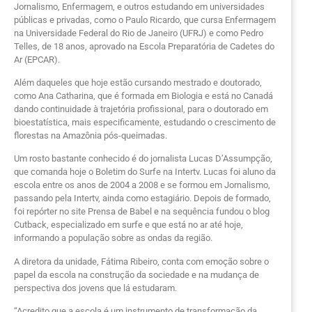
Jornalismo, Enfermagem, e outros estudando em universidades
públicas e privadas, como o Paulo Ricardo, que cursa Enfermagem
na Universidade Federal do Rio de Janeiro (UFRJ) e como Pedro
Telles, de 18 anos, aprovado na Escola Preparatória de Cadetes do
Ar (EPCAR).
Além daqueles que hoje estão cursando mestrado e doutorado,
como Ana Catharina, que é formada em Biologia e está no Canadá
dando continuidade à trajetória profissional, para o doutorado em
bioestatística, mais especificamente, estudando o crescimento de
florestas na Amazônia pós-queimadas.
Um rosto bastante conhecido é do jornalista Lucas D’Assumpção,
que comanda hoje o Boletim do Surfe na Intertv. Lucas foi aluno da
escola entre os anos de 2004 a 2008 e se formou em Jornalismo,
passando pela Intertv, ainda como estagiário. Depois de formado,
foi repórter no site Prensa de Babel e na sequência fundou o blog
Cutback, especializado em surfe e que está no ar até hoje,
informando a população sobre as ondas da região.
A diretora da unidade, Fátima Ribeiro, conta com emoção sobre o
papel da escola na construção da sociedade e na mudança de
perspectiva dos jovens que lá estudaram.
“Acredito que a escola é um instrumento de transformação da