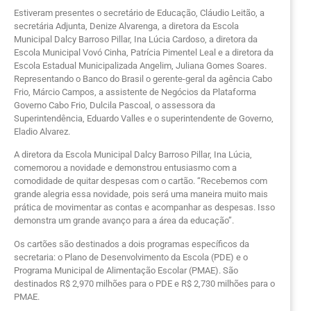
Estiveram presentes o secretário de Educação, Cláudio Leitão, a
secretária Adjunta, Denize Alvarenga, a diretora da Escola
Municipal Dalcy Barroso Pillar, Ina Lúcia Cardoso, a diretora da
Escola Municipal Vovó Cinha, Patrícia Pimentel Leal e a diretora da
Escola Estadual Municipalizada Angelim, Juliana Gomes Soares.
Representando o Banco do Brasil o gerente-geral da agência Cabo
Frio, Márcio Campos, a assistente de Negócios da Plataforma
Governo Cabo Frio, Dulcila Pascoal, o assessora da
Superintendência, Eduardo Valles e o superintendente de Governo,
Eladio Alvarez.
A diretora da Escola Municipal Dalcy Barroso Pillar, Ina Lúcia,
comemorou a novidade e demonstrou entusiasmo com a
comodidade de quitar despesas com o cartão. “Recebemos com
grande alegria essa novidade, pois será uma maneira muito mais
prática de movimentar as contas e acompanhar as despesas. Isso
demonstra um grande avanço para a área da educação”.
Os cartões são destinados a dois programas específicos da
secretaria: o Plano de Desenvolvimento da Escola (PDE) e o
Programa Municipal de Alimentação Escolar (PMAE). São
destinados R$ 2,970 milhões para o PDE e R$ 2,730 milhões para o
PMAE.