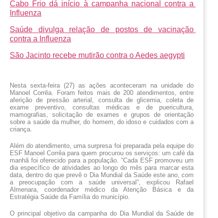
Cabo Frio dá início à campanha nacional contra a 
Influenza
Saúde divulga relação de postos de vacinação 
contra a Influenza
São Jacinto recebe mutirão contra o Aedes aegypti
Nesta sexta-feira (27) as ações aconteceram na unidade do 
Manoel Corrêa. Foram feitos mais de 200 atendimentos, entre 
aferição de pressão arterial, consulta de glicemia, coleta de 
exame preventivo, consultas médicas e de puericultura, 
mamografias, solicitação de exames e grupos de orientação 
sobre a saúde da mulher, do homem, do idoso e cuidados com a 
criança.
Além do atendimento, uma surpresa foi preparada pela equipe do 
ESF Manoel Corrêa para quem procurou os serviços: um café da 
manhã foi oferecido para a população. “Cada ESF promoveu um 
dia específico de atividades ao longo do mês para marcar esta 
data, dentro do que prevê o Dia Mundial da Saúde este ano, com 
a preocupação com a saúde universal”, explicou Rafael 
Almenara, coordenador médico da Atenção Básica e da 
Estratégia Saúde da Família do município.
O principal objetivo da campanha do Dia Mundial da Saúde de 