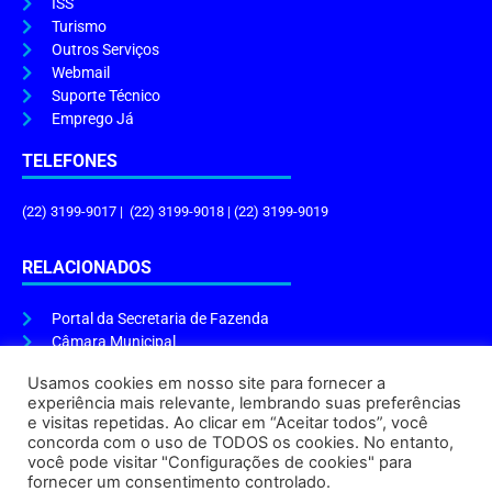
ISS
Turismo
Outros Serviços
Webmail
Suporte Técnico
Emprego Já
TELEFONES
(22) 3199-9017 | (22) 3199-9018 | (22) 3199-9019
RELACIONADOS
Portal da Secretaria de Fazenda
Câmara Municipal
Governo do Estado
Usamos cookies em nosso site para fornecer a
experiência mais relevante, lembrando suas preferências
ENDEREÇO E HORÁRIO
e visitas repetidas. Ao clicar em “Aceitar todos”, você
concorda com o uso de TODOS os cookies. No entanto,
Endereço:
Praça Tiradentes, s/n – Centro, Cabo Frio – RJ, 28906-290
você pode visitar "Configurações de cookies" para
Atendimento do Protocolo Geral da Prefeitura:
9h às 16h
fornecer um consentimento controlado.