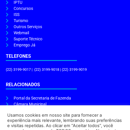
IPTU
Concursos
ISS
Turismo
Outros Serviços
Webmail
Suporte Técnico
Emprego Já
TELEFONES
(22) 3199-9017 | (22) 3199-9018 | (22) 3199-9019
RELACIONADOS
Portal da Secretaria de Fazenda
Câmara Municipal
Governo do Estado
Usamos cookies em nosso site para fornecer a
experiência mais relevante, lembrando suas preferências
ENDEREÇO E HORÁRIO
e visitas repetidas. Ao clicar em “Aceitar todos”, você