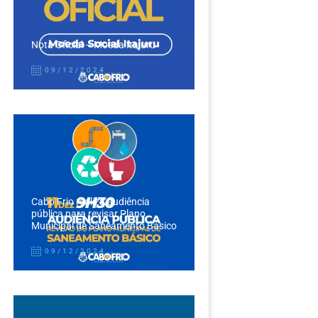
Nota Oficial – Moeda Itajuru
09/12/2024
Cabo Frio realiza audiência
pública para revisar Plano
Municipal de Saneamento Básico
09/12/2024