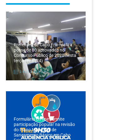
Prefeitura de Cabo Frio realiza
posse de 80 aprovados no
Concurso Público de 2020 nesta
terça-feira (24)
24/12/2024
Formulário on-line permite
participação popular na revisão
do Plano Municipal de
Saneamento Básico em Cabo