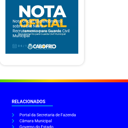
Nota Oficial: Esclarecimento
sobre Fake News –
Recrutamento para Guarda Civil
Municipal
06/12/2024
RELACIONADOS
Portal da Secretaria de Fazenda
Câmara Municipal
Governo do Estado