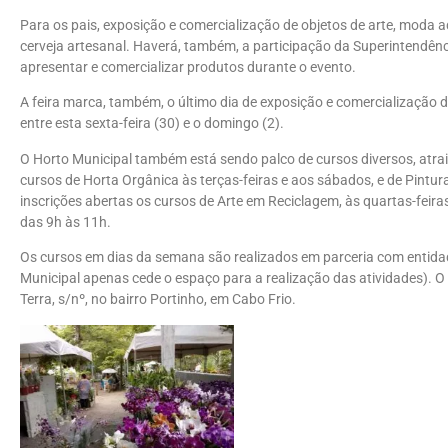
Para os pais, exposição e comercialização de objetos de arte, moda adu
cerveja artesanal. Haverá, também, a participação da Superintendênc
apresentar e comercializar produtos durante o evento.
A feira marca, também, o último dia de exposição e comercialização d
entre esta sexta-feira (30) e o domingo (2).
O Horto Municipal também está sendo palco de cursos diversos, atra
cursos de Horta Orgânica às terças-feiras e aos sábados, e de Pintur
inscrições abertas os cursos de Arte em Reciclagem, às quartas-feira
das 9h às 11h.
Os cursos em dias da semana são realizados em parceria com entida
Municipal apenas cede o espaço para a realização das atividades). O
Terra, s/nº, no bairro Portinho, em Cabo Frio.